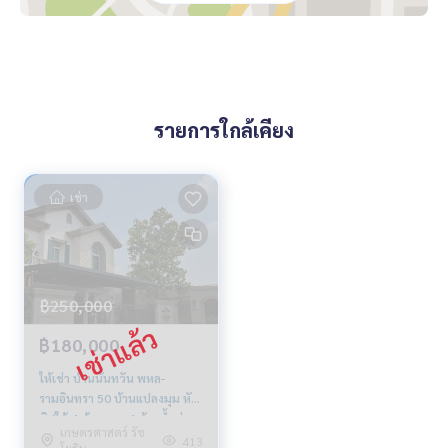
kok #rentcondo #rentalproperty #rental #Luxurycondofo
rrent #forrent #forsale #CondonearBTS #Condo #MCRE #
realestateagent #MRT #BTS #nearschools #schools #Ho
spital #singlehouse #detachedhouse #Samitivej Hospital
#Expressway #Nantawan Ramintra-Paholyothin 50 #Ramint
ra #Paholyothin50 #Chalong Rat Expressway
รายการใกล้เคียง
เช่า
฿250,000
฿180,000
ให้เช่า บ้านนันทวัน พหล-
รามอินทรา 50 บ้านแปลงมุม หัน
ทิศใต้ 4 ห้องนอน 4 ห้องน้ำ ค่า
เกษตรศาสตร์ รัช
เช่า 180,000
413