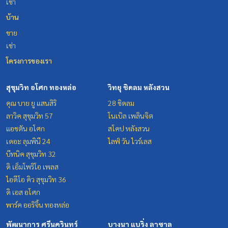
เช่า
บ้าน
ขาย
เช่า
โครงการของเรา
สุขุมวิท อโศก ทองหล่อ
วิทยุ ชิดลม หลังสวน
คุณ บาย ยู แสนสิริ
28 ชิดลม
ลาวิค สุขุมวิท 57
โนเบิล เพลินจิต
แอชตัน อโศก
สโคป หลังสวน
เดอะ ลุมพินี 24
ไลฟ์ วัน ไวร์เลส
บีทนิค สุขุมวิท 32
ดิ เอ็มโพริโอ เพลส
ไอดีโอ คิว สุขุมวิท 36
ดิ เอส อโศก
พาร์ค ออริจิ้น ทองหล่อ
พัฒนาการ ศรีนครินทร์
บางนา แบริ่ง ลาซาล