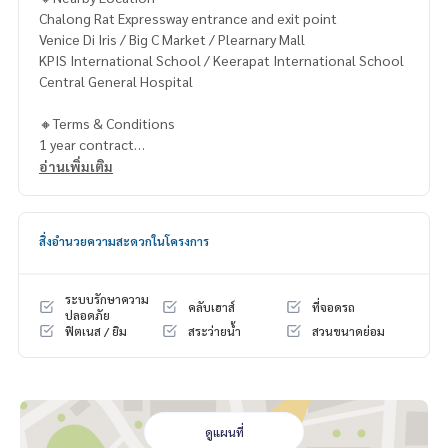
Chalong Rat Expressway entrance and exit point
Venice Di Iris / Big C Market / Plearnary Mall
KPIS International School / Keerapat International School
Central General Hospital
🔸Terms & Conditions
1 year contract
Rental 179,999 THB./Month
อ่านเพิ่มเติม
2 months deposit
1 month rental in advance
สิ่งอำนวยความสะดวกในโครงการ
Contact
Khun Chanya: Tel.
061-428-9156
Whats app:
+66 61 428 9156
ระบบรักษาความ
คลับเฮาส์
ที่จอดรถ
Line ID: @mcre
ปลอดภัย
ฟิตเนส / ยิม
สระว่ายน้ำ
สวนขนาดย่อม
My Celebrity Co., Ltd. Real Estate Agency, Service You Can T
rust.
#luxury #LuxuryCondominium #Luxurycondo #condominiu
m #rent # condo #condo Bangkok #Bangkok Condo #Con
ดูแผนที่
do for rent #For rent #Condorental #RentSellCondoBang