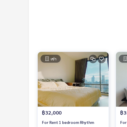
Contact
Khun Chanya: Tel.
061-428-9156
Whats app:
+66 61 428 9156
Line ID: @mcre
My Celebrity Co., Ltd. Real Estate Agency, Service
#luxury #LuxuryCondominium #Luxurycondo #c
do #Condo for rent #For rent #Condorental #R
#Luxurycondoforrent #Condo near the BTS #Co
hools #Donki Mall #Tops Thonglor#Emporium #EmQuatier #Gateway Ekkamai #Ekkamai In
เช่า
#Samitivej Hospital #Bangkok Hospital #Thong
42
฿32,000
฿3
For Rent 1 bedroom Rhythm
For