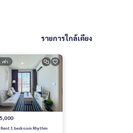
 You Can Trust.
รายการใกล้เคียง
ondominium #rent # condo #condo Bangkok #Bangkok Con
entSellCondoBangkok #rentcondo #rentalproperty #rental
ndo #MCRE #realestateagent #MRT #BTS #nearschools #sc
ternational School
เช่า
lor #Ekkamai #Sukhumvit #sukhumvit42 #Rhythm Sukhumvit
5,000
 Rent 1 bedroom Rhythm