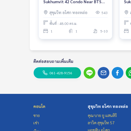
Sukhumvit 42 Condo Near BTS
Suk
Ekkamai Fully furnished Ready to
Nea
สุขุมวิท อโศก ทองหล่อ
543
move in
Rea
พื้นที่ : 48.00 ตร.ม.
1
1
5-10
ติดต่อสอบถามเพิ่มเติม
061-428-9156
คอนโด
สุขุมวิท อโศก ทองหล่อ
ขาย
คุณ บาย ยู แสนสิริ
เช่า
ลาวิค สุขุมวิท 57
แอชตัน อโศก