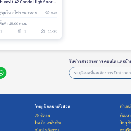
humvit 42 Condo High floor
r BTS Ekkamai Fully furnished
สุขุมวิท อโศก ทองหล่อ
545
dy to move in
พื้นที่ : 45.00 ตร.ม.
1
1
11-20
รับข่าวสารรายการ คอนโด และบ้า
วิทยุ ชิดลม หลังสวน
ทำเลน
28 ชิดลม
พัฒนาก
โนเบิล เพลินจิต
วิทยุ 
สโคป หลังสวน
สุขุมว