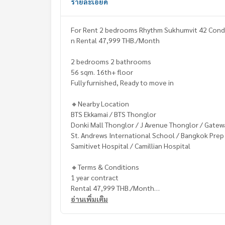
รายละเอียด
For Rent 2 bedrooms Rhythm Sukhumvit 42 Condo 
n Rental 47,999 THB./Month
2 bedrooms 2 bathrooms
56 sqm. 16th+ floor
Fully furnished, Ready to move in
🔸Nearby Location
BTS Ekkamai / BTS Thonglor
Donki Mall Thonglor / J Avenue Thonglor / Gatew
St. Andrews International School / Bangkok Prep
Samitivet Hospital / Camillian Hospital
🔸Terms & Conditions
1 year contract
Rental 47,999 THB./Month
2 months deposit
อ่านเพิ่มเติม
1 month rental in advance