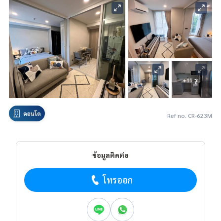
+11 รูป
คอนโด
Ref no. CR-623M
ข้อมูลติดต่อ
โทรออก