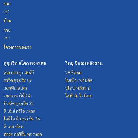
S #Condo #MCRE #realestateagent #nearhospital #MRT
ขาย
#BTS #penthouse #luxury #internationalschool #universi
เช่า
ty #เช่าคอนโดหรู #คอนโดใกล้รถไฟฟ้า #คอนโดให้เช่า #คอนโด
บ้าน
#คอนโดกรุงเทพฯ #ให้เช่าคอนโด #ให้เช่า #MCRE #realestate
agent #BTSthonglor #EmQuatier
ขาย
เช่า
โครงการของเรา
สุขุมวิท อโศก ทองหล่อ
วิทยุ ชิดลม หลังสวน
คุณ บาย ยู แสนสิริ
28 ชิดลม
ลาวิค สุขุมวิท 57
โนเบิล เพลินจิต
แอชตัน อโศก
สโคป หลังสวน
เดอะ ลุมพินี 24
ไลฟ์ วัน ไวร์เลส
บีทนิค สุขุมวิท 32
ดิ เอ็มโพริโอ เพลส
ไอดีโอ คิว สุขุมวิท 36
ดิ เอส อโศก
พาร์ค ออริจิ้น ทองหล่อ