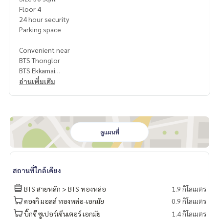
Floor 4
24 hour security
Parking space
Convenient near
BTS Thonglor
BTS Ekkamai
Donki Mall
อ่านเพิ่มเติม
Emporium
EmQuatier
Terminal 21
Ekamai International School
Trinity International School
ดูแผนที่
Srinakharinwirot University Prasarnmit
Samitivej Hospital
สถานที่ใกล้เคียง
Terms & Conditions
1 year contract
BTS สายหลัก > BTS ทองหล่อ
1.9 กิโลเมตร
Rental 26,000 THB./Month
ดองกิ มอลล์ ทองหล่อ-เอกมัย
0.9 กิโลเมตร
2 months deposit
บิ๊กซี ซูเปอร์เซ็นเตอร์ เอกมัย
1.4 กิโลเมตร
1 month rental in advance