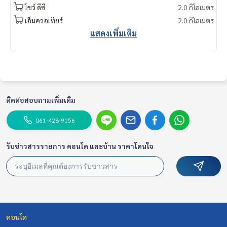
โชว์ ดีซี
2.0 กิโลเมตร
ให้เช่า คอนโด Chewathai Residence Thonglor ใกล้ BTS ทองหล่
เอ็มควอเทียร์
2.0 กิโลเมตร
อ เฟอร์ครบ พร้อมเข้าอยู่
แสดงเพิ่มเติม
1 ห้องนอน | 1 ห้องน้ำ
ขนาด 30 ตรม. ชั้น 4
项目名称：Chewathai Residence Thonglor,
1 卧室，1 浴室 , 30 平方米
费用 : 26,000 銖/月
ติดต่อสอบถามเพิ่มเติม
Contact
061-428-9156
Khun Chanya: Tel.
061-428-9156
Whats app:
+66 61 428 9156
Line ID: @mcre
รับข่าวสารรายการ คอนโด และบ้าน ราคาโดนใจ
My Celebrity Co., Ltd. Real Estate Agency, Service You Can T
rust.
#luxury #LuxuryCondominium #Luxurycondo #condominiu
m #condo #condoBangkok #Condoforrent #rent #Forren
t #Condorental #RentSellCondoBangkok #rentcondo #re
คอนโด
ntalproperty #rental #Luxurycondoforrent #CondonearBT