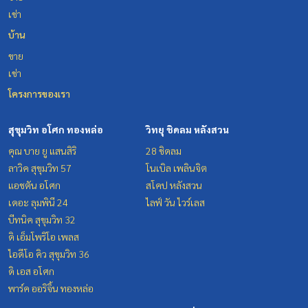
เช่า
บ้าน
ขาย
เช่า
โครงการของเรา
สุขุมวิท อโศก ทองหล่อ
วิทยุ ชิดลม หลังสวน
คุณ บาย ยู แสนสิริ
28 ชิดลม
ลาวิค สุขุมวิท 57
โนเบิล เพลินจิต
แอชตัน อโศก
สโคป หลังสวน
เดอะ ลุมพินี 24
ไลฟ์ วัน ไวร์เลส
บีทนิค สุขุมวิท 32
ดิ เอ็มโพริโอ เพลส
ไอดีโอ คิว สุขุมวิท 36
ดิ เอส อโศก
พาร์ค ออริจิ้น ทองหล่อ