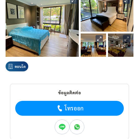
+5 รูป
คอนโด
ข้อมูลติดต่อ
โทรออก