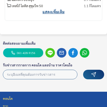
3 卧室，4 浴室 , 288 平方米
เทสโก้ โลตัส สุขุมวิท 50
1.1 กิโลเมตร
费用 : 150,000 銖/月
แสดงเพิ่มเติม
Contact
Khun Chanya: Tel.
061-428-9156
Whats app:
+66 61 428 9156
Line ID: @mcre
My Celebrity Co., Ltd. Real Estate Agency, Service You Can T
ติดต่อสอบถามเพิ่มเติม
rust.
061-428-9156
#luxury #LuxuryCondominium #Luxurycondo #condominiu
m #condo #condoBangkok #Condoforrent #rent #Forren
t #Condorental #RentSellCondoBangkok #rentcondo #re
รับข่าวสารรายการ คอนโด และบ้าน ราคาโดนใจ
ntalproperty #rental #Luxurycondoforrent #CondonearBT
S #Condo #MCRE #realestateagent #nearhospital #MRT
#BTS #penthouse #luxury #internationalschool #universi
ty #เช่าคอนโดหรู #คอนโดใกล้รถไฟฟ้า #คอนโดให้เช่า #คอนโด
#คอนโดกรุงเทพฯ #ให้เช่าคอนโด #ให้เช่า #MCRE #realestate
agent #BTSonnut
คอนโด
ขาย