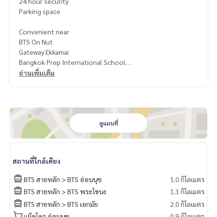
24 hour security
Parking space
Convenient near
BTS On Nut
Gateway Ekkamai
Bangkok Prep International School
Ekkamai International School
อ่านเพิ่มเติม
Sukhumvit Hospital
Terms & Conditions
1 year contract
Rental 150,000 THB./Month
ดูแผนที่
2 months deposit
1 month rental in advance
สถานที่ใกล้เคียง
ให้เช่า คอนโด พาร์คคอร์ท สุขุมวิท 77 ใกล้ BTS อ่อนนุช เฟอร์คร
บ พร้อมเข้าอยู่
BTS สายหลัก > BTS อ่อนนุช
1.0 กิโลเมตร
3 ห้องนอน | 4 ห้องน้ำ
BTS สายหลัก > BTS พระโขนง
1.3 กิโลเมตร
ขนาด 288 ตรม.
BTS สายหลัก > BTS เอกมัย
2.0 กิโลเมตร
项目名称：Park court Sukhumvit 77,
แม็คโคร อ่อนนุช
0.9 กิโลเมตร