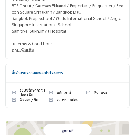
BTS Onnut / Gateway Ekkamai / Emporium / Emquartier / Sea
con Square Srinakarin / Bangkok Mall
Bangkok Prep School / Wells International School / Anglo
Singapore International School
Samitivej Sukhumvit Hospital
🔸Terms & Conditions
1 year contract
อ่านเพิ่มเติม
Rental 99,999 THB./Month
2 months deposit
1 month rental in advance
สิ่งอำนวยความสะดวกในโครงการ
Contact
Khun Chanya : Tel.
061-428-9156
ระบบรักษาความ
คลับเฮาส์
ที่จอดรถ
Whats app :
+66 61 428 9156
ปลอดภัย
ฟิตเนส / ยิม
สวนขนาดย่อม
Line ID: @mcre
My Celebrity Co., Ltd. Real Estate Agency, Service You Can T
rust.
#luxury #LuxuryCondominium #Luxurycondo #condominiu
ดูแผนที่
m #rent # condo #condo Bangkok #Bangkok Condo #Con