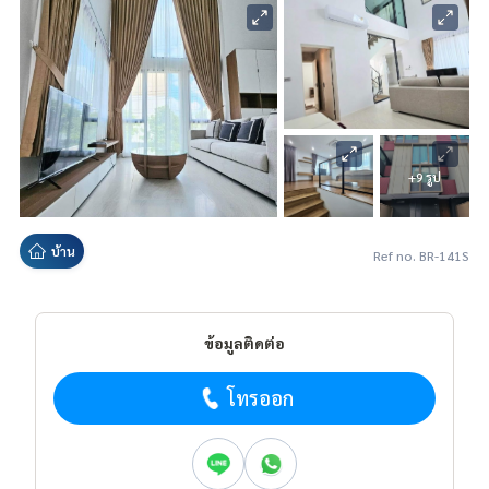
+9 รูป
บ้าน
Ref no. BR-141S
ข้อมูลติดต่อ
โทรออก