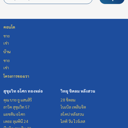
คอนโด
ขาย
เช่า
บ้าน
ขาย
เช่า
โครงการของเรา
สุขุมวิท อโศก ทองหล่อ
วิทยุ ชิดลม หลังสวน
คุณ บาย ยู แสนสิริ
28 ชิดลม
ลาวิค สุขุมวิท 57
โนเบิล เพลินจิต
แอชตัน อโศก
สโคป หลังสวน
เดอะ ลุมพินี 24
ไลฟ์ วัน ไวร์เลส