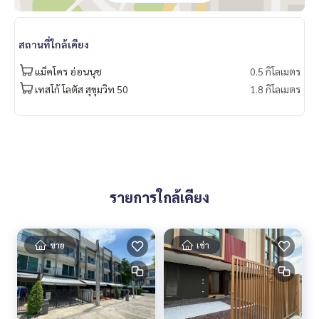
do for rent #For rent #Condorental #RentSellCondoBang
kok #rentcondo #rentalproperty #rental #Luxurycondofo
rrent #Condo near the BTS #Condo #MCRE #realestateag
สถานที่ใกล้เคียง
ent #BTS #shoppingmall #paolo #nearschool #shopping
mall #singlehouse #detachedhouses #onnut #BTSonnut
แม็คโคร อ่อนนุช
0.5 กิโลเมตร
#Sukhumvit 77 #Baan Klang Muang Classe Sukhumvit 77
เทสโก้ โลตัส สุขุมวิท 50
1.8 กิโลเมตร
รายการใกล้เคียง
ขาย
เช่า