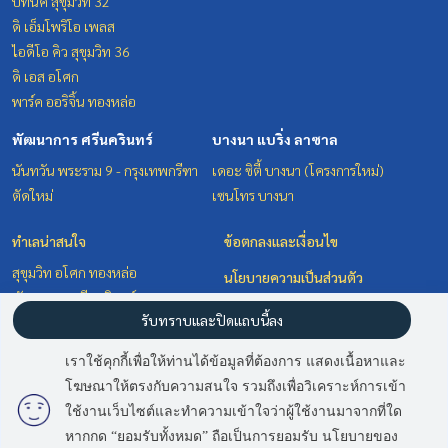
บีทนิค สุขุมวิท 32
ดิ เอ็มโพริโอ เพลส
ไอดีโอ คิว สุขุมวิท 36
ดิ เอส อโศก
พาร์ค ออริจิ้น ทองหล่อ
พัฒนาการ ศรีนครินทร์
บางนา แบริ่ง ลาซาล
นันทวัน พระราม 9 - กรุงเทพกรีฑา
เดอะ ซิตี้ บางนา (โครงการใหม่)
ตัดใหม่
เซนโทร บางนา
ทำเลน่าสนใจ
ข้อตกลงและเงื่อนไข
สุขุมวิท อโศก ทองหล่อ
นโยบายความเป็นส่วนตัว
พัฒนาการ ศรีนครินทร์
เกี่ยวกับเรา
รับทราบและปิดแถบนี้ลง
วิทยุ ชิดลม หลังสวน
บางนา แบริ่ง ลาซาล
วิธีการฝากขาย-เช่า
เราใช้คุกกี้เพื่อให้ท่านได้ข้อมูลที่ต้องการ แสดงเนื้อหาและ
ติดต่อ
โฆษณาให้ตรงกับความสนใจ รวมถึงเพื่อวิเคราะห์การเข้า
มี
2
คนกำลังดูประกาศนี้
ใช้งานเว็บไซต์และทำความเข้าใจว่าผู้ใช้งานมาจากที่ใด
หากกด “ยอมรับทั้งหมด” ถือเป็นการยอมรับ นโยบายของ