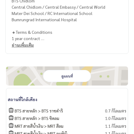
BTS Chidlom
Central Chidlom / Central Embassy / Central World
Mater Dei School / RC International School
Bumrungrad International Hospital
🔸Terms & Conditions
1 year contract
Rental 74,999 THB./Month
อ่านเพิ่มเติม
2 months deposit
1 month rental in advance
Contact
Khun Chanya: Tel.
061-428-9156
ดูแผนที่
Whats app:
+66 61 428 9156
Line ID: @mcre
My Celebrity Co., Ltd. Real Estate Agency, Service You Can T
สถานที่ใกล้เคียง
rust.
BTS สายหลัก > BTS ราชดำริ
0.7 กิโลเมตร
#luxury #LuxuryCondominium #Luxurycondo #condominiu
BTS สายหลัก > BTS ชิดลม
1.0 กิโลเมตร
m #rent # condo #condo Bangkok #Bangkok Condo #Con
MRT สายสีน้ำเงิน > MRT สีลม
1.1 กิโลเมตร
do for rent #For rent #Condorental #RentSellCondoBang
kok #rentcondo #rentalproperty #rental #Luxurycondofo
MRT สายสีน้ำเงิน > MRT ลุมพินี
1.1 กิโลเมตร