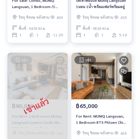
For Sale: Condo, MUNIQ
ให้เช่าคอนโด Muniq Langsuan
Langsuan, 1 Bedroom /1
1นอน 1น้ำ พร้อมเฟอร์พร้อมอยู่
Bathroom *Fully Furnished
วิทยุ ชิดลม หลังสวน
วิทยุ ชิดลม หลังสวน
499
435
/High Floor & Sale with
Tenant*
พื้นที่ : 54.00 ตร.ม.
พื้นที่ : 58.00 ตร.ม.
1
1
11-20
1
1
5-10
เช่า
เช่า
฿90,000
฿65,000
For Rent 2 bedrooms Muniq
For Rent: MUNIQ Langsuan,
Langsuan Luxury Condo Near
1 Bedroom BTS Phloen Chit
BTS Chidlom Fully furnished
*Fully Furnished* Ready to
วิทยุ ชิดลม หลังสวน
วิทยุ ชิดลม หลังสวน
443
465
Ready to move in
move in