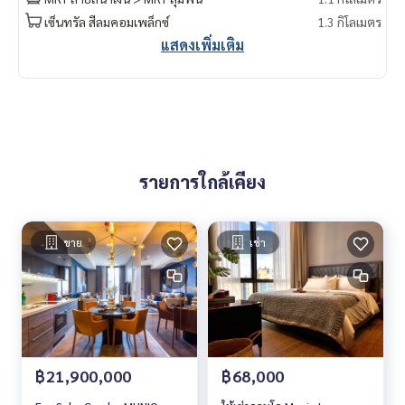
rrent #Condo near the BTS #Condo #MCRE #realestateag
เซ็นทรัล สีลมคอมเพล็กซ์
1.3 กิโลเมตร
ent #MRT #BTS #nearschools #chidlom #Muniq Langsuan
แสดงเพิ่มเติม
#btschidlom #Central Chidlom #Central Embassy #Central
World #Gaysorn Village #Siam Paragon
รายการใกล้เคียง
ขาย
เช่า
฿21,900,000
฿68,000