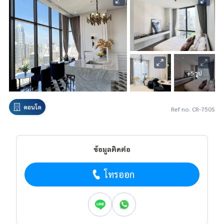
+5 รูป
คอนโด
Ref no. CR-750S
ข้อมูลติดต่อ
โทรออก