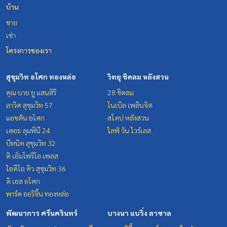
บ้าน
ขาย
เช่า
โครงการของเรา
สุขุมวิท อโศก ทองหล่อ
วิทยุ ชิดลม หลังสวน
คุณ บาย ยู แสนสิริ
28 ชิดลม
ลาวิค สุขุมวิท 57
โนเบิล เพลินจิต
แอชตัน อโศก
สโคป หลังสวน
เดอะ ลุมพินี 24
ไลฟ์ วัน ไวร์เลส
บีทนิค สุขุมวิท 32
ดิ เอ็มโพริโอ เพลส
ไอดีโอ คิว สุขุมวิท 36
ดิ เอส อโศก
พาร์ค ออริจิ้น ทองหล่อ
พัฒนาการ ศรีนครินทร์
บางนา แบริ่ง ลาซาล