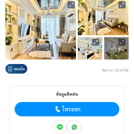
+11 รูป
คอนโด
Ref no. CS-470S
ข้อมูลติดต่อ
โทรออก