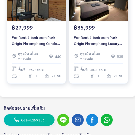
฿27,999
฿35,999
For Rent 1 bedroom Park
For Rent 1 bedroom Park
Origin Phromphong Condo
Origin Phromphong Luxury
High floor Near BTS Phrom
Condo High floor Near BTS
สุขุมวิท อโศก
สุขุมวิท อโศก
Phong Fully furnished Ready
Phrom Phong Fully furnished
440
535
ทองหล่อ
ทองหล่อ
to move in
Ready to move in
พื้นที่ : 29.78 ตร.ม.
พื้นที่ : 40.00 ตร.ม.
1
1
21-50
1
1
21-50
ติดต่อสอบถามเพิ่มเติม
061-428-9156