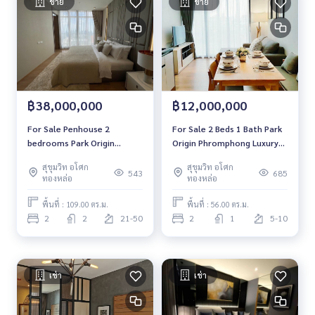
ขาย
ขาย
฿38,000,000
฿12,000,000
For Sale Penhouse 2
For Sale 2 Beds 1 Bath Park
bedrooms Park Origin
Origin Phromphong Luxury
Phromphong Luxury Condo
Condo Near BTS
สุขุมวิท อโศก
สุขุมวิท อโศก
Near BTS Phrom Phong Fully
Phromphong Fully furnished
543
685
ทองหล่อ
ทองหล่อ
furnished Ready to move in
Ready to move in
พื้นที่ : 109.00 ตร.ม.
พื้นที่ : 56.00 ตร.ม.
2
2
21-50
2
1
5-10
เช่า
เช่า