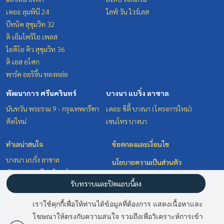
เดอะ ลุมพินี 24
ไลฟ์ วัน ไวร์เลส
บีทนิค สุขุมวิท 32
ดิ เอ็มโพริโอ เพลส
ไอดีโอ คิว สุขุมวิท 36
ดิ เอส อโศก
พาร์ค ออริจิ้น ทองหล่อ
พัฒนาการ ศรีนครินทร์
บางนา แบริ่ง ลาซาล
นันทวัน พระราม 9 - กรุงเทพกรีฑา
เดอะ ซิตี้ บางนา (โครงการใหม่)
ตัดใหม่
เซนโทร บางนา
ทำเลน่าสนใจ
ข้อตกลงและเงื่อนไข
บางนา แบริ่ง ลาซาล
นโยบายความเป็นส่วนตัว
พัฒนาการ ศรีนครินทร์
เกี่ยวกับเรา
รับทราบและปิดแถบนี้ลง
วิทยุ ชิดลม หลังสวน
สุขุมวิท อโศก ทองหล่อ
วิธีการฝากขาย-เช่า
เราใช้คุกกี้เพื่อให้ท่านได้ข้อมูลที่ต้องการ แสดงเนื้อหาและ
ติดต่อ
โฆษณาให้ตรงกับความสนใจ รวมถึงเพื่อวิเคราะห์การเข้า
มี
2
คนกำลังดูประกาศนี้