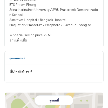
BTS Phrom Phong
Srinakharinwirot University / SWU Prasarnmit Demonstratio
n School
Samitivet Hospital / Bangkok Hospital
Emquatier / Emporium / Emsphere / J Avenue Thonglor
🔸Special selling price 25 MB.
อ่านเพิ่มเติม
Contact
Khun Chanya: Tel.
061-428-9156
Whats app:
+66 61 428 9156
จุดเด่นทรัพย์
Line ID: @mcre
My Celebrity Co., Ltd. Real Estate Agency, Service You Can T
rust.
โควต้าต่างชาติ
#luxury #LuxuryCondominium #Luxurycondo #condominiu
m #rent # condo #condo Bangkok #Bangkok Condo #Con
do for rent #For rent #Condorental #RentSellCondoBang
kok #rentcondo #rentalproperty #rental #Luxurycondofo
rrent #Condo near the BTS #Condo #MCRE #realestateag
ดูแผนที่
ent #MRT #BTS #nearschools #schools #Emporium #EmQ