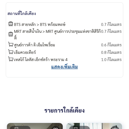
uatier #Ekkamai International School #Samitivej Hospital #
Bangkok Hospital #Thonglor #Ekkamai #Sukhumvit #BTS P
สถานที่ใกล้เคียง
hromPhong #J Avenue Thonglor #Sukhumvit 24 #Park24 #
Park Origin Phromphong
BTS สายหลัก > BTS พร้อมพงษ์
0.7 กิโลเมตร
MRT สายสีน้ำเงิน > MRT ศูนย์การประชุมแห่งชาติสิริกิ
0.7 กิโลเมตร
ติ์
ศูนย์การค้า ดิ เอ็มโพเรี่ยม
0.6 กิโลเมตร
เอ็มควอเทียร์
0.8 กิโลเมตร
เทสโก้ โลตัส เอ็กซ์ตร้า พระราม 4
1.0 กิโลเมตร
แสดงเพิ่มเติม
รายการใกล้เคียง