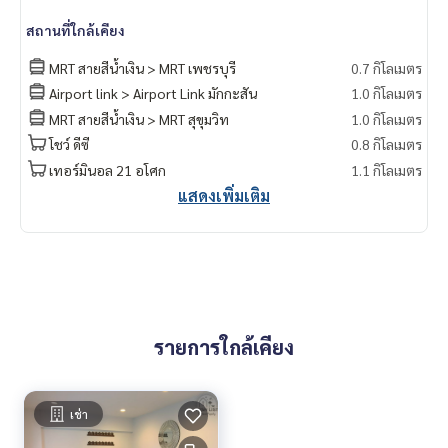
kok #rentcondo #rentalproperty #rental #Luxurycondofo
สถานที่ใกล้เคียง
rrent #Condo near the BTS #Condo #MCRE #realestateag
ent #MRT #BTS #nearschools #schools #Emporium #EmQ
MRT สายสีน้ำเงิน > MRT เพชรบุรี
0.7 กิโลเมตร
uatier #Ekkamai International School #Samitivej Hospital #
Airport link > Airport Link มักกะสัน
1.0 กิโลเมตร
Bangkok Hospital #Thonglor #Ekkamai #Sukhumvit #BTS P
MRT สายสีน้ำเงิน > MRT สุขุมวิท
1.0 กิโลเมตร
hromPhong #J Avenue Thonglor #Sukhumvit 31 #Asoke #
BTS Asoke #Kiarti Thanee City Mansion #pet friendly #Dupl
โชว์ ดีซี
0.8 กิโลเมตร
ex
เทอร์มินอล 21 อโศก
1.1 กิโลเมตร
แสดงเพิ่มเติม
รายการใกล้เคียง
เช่า