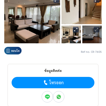
+7 รูป
คอนโด
Ref no. CR-760S
ข้อมูลติดต่อ
โทรออก