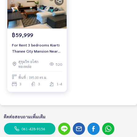
฿59,999
For Rent 3 bedrooms Kiarti
Thanee City Mansion Near
MRT Phetchaburi Fully
สุขุมวิท อโศก
furnished Ready to move in
520
ทองหล่อ
พื้นที่ : 195.00 ตร.ม.
3
3
1-4
ติดต่อสอบถามเพิ่มเติม
061-428-9156