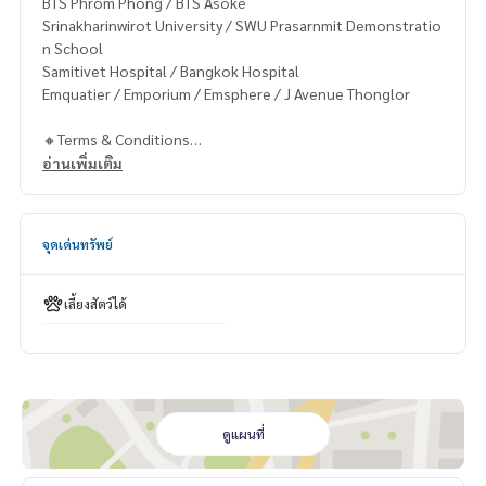
BTS Phrom Phong / BTS Asoke
Srinakharinwirot University / SWU Prasarnmit Demonstratio
n School
Samitivet Hospital / Bangkok Hospital
Emquatier / Emporium / Emsphere / J Avenue Thonglor
🔸Terms & Conditions
1 year contract
อ่านเพิ่มเติม
Rental 63,000 THB./Month
2 months deposit
1 month rental in advance
จุดเด่นทรัพย์
Contact
Khun Chanya: Tel.
061-428-9156
เลี้ยงสัตว์ได้
Whats app:
+66 61 428 9156
Line ID: @mcre
My Celebrity Co., Ltd. Real Estate Agency, Service You Can T
rust.
#luxury #LuxuryCondominium #Luxurycondo #condominiu
ดูแผนที่
m #rent # condo #condo Bangkok #Bangkok Condo #Con
do for rent #For rent #Condorental #RentSellCondoBang