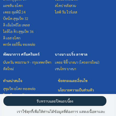
แอชตัน อโศก
สโคป หลังสวน
เดอะ ลุมพินี 24
ไลฟ์ วัน ไวร์เลส
บีทนิค สุขุมวิท 32
ดิ เอ็มโพริโอ เพลส
ไอดีโอ คิว สุขุมวิท 36
ดิ เอส อโศก
พาร์ค ออริจิ้น ทองหล่อ
พัฒนาการ ศรีนครินทร์
บางนา แบริ่ง ลาซาล
นันทวัน พระราม 9 - กรุงเทพกรีฑา
เดอะ ซิตี้ บางนา (โครงการใหม่)
ตัดใหม่
เซนโทร บางนา
ทำเลน่าสนใจ
ข้อตกลงและเงื่อนไข
สุขุมวิท อโศก ทองหล่อ
นโยบายความเป็นส่วนตัว
วิทยุ ชิดลม หลังสวน
เกี่ยวกับเรา
รับทราบและปิดแถบนี้ลง
บางนา แบริ่ง ลาซาล
พัฒนาการ ศรีนครินทร์
วิธีการฝากขาย-เช่า
เราใช้คุกกี้เพื่อให้ท่านได้ข้อมูลที่ต้องการ แสดงเนื้อหาและ