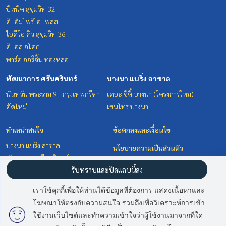
บีทนิค สุขุมวิท 32
ดิ เอ็มโพริโอ เพลส
ไอดีโอ คิว สุขุมวิท 36
ดิ เอส อโศก
พาร์ค ออริจิ้น ทองหล่อ
พัฒนาการ ศรีนครินทร์
บางนา แบริ่ง ลาซาล
นันทวัน พระราม 9 - กรุงเทพกรีฑา
เดอะ ซิตี้ บางนา (โครงการใหม่)
ตัดใหม่
เซนโทร บางนา
ทำเลน่าสนใจ
ข้อตกลงและเงื่อนไข
บางนา แบริ่ง ลาซาล
นโยบายความเป็นส่วนตัว
พัฒนาการ ศรีนครินทร์
เกี่ยวกับเรา
รับทราบและปิดแถบนี้ลง
สุขุมวิท อโศก ทองหล่อ
วิทยุ ชิดลม หลังสวน
วิธีการฝากขาย-เช่า
เราใช้คุกกี้เพื่อให้ท่านได้ข้อมูลที่ต้องการ แสดงเนื้อหาและ
ติดต่อ
โฆษณาให้ตรงกับความสนใจ รวมถึงเพื่อวิเคราะห์การเข้า
มี
2
คนกำลังดูประกาศนี้
ใช้งานเว็บไซต์และทำความเข้าใจว่าผู้ใช้งานมาจากที่ใด