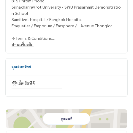
BTS Phrom Phong
Srinakharinwirot University / SWU Prasarnmit Demonstratio
n School
Samitivet Hospital / Bangkok Hospital
Emquatier / Emporium / Emsphere / J Avenue Thonglor
🔸Terms & Conditions
1 year contract
อ่านเพิ่มเติม
Rental 90,000 THB./Month
2 months deposit
1 month rental in advance
จุดเด่นทรัพย์
Contact
Khun Chanya: Tel.
061-428-9156
เลี้ยงสัตว์ได้
Whats app:
+66 61 428 9156
Line ID: @mcre
My Celebrity Co., Ltd. Real Estate Agency, Service You Can T
rust.
#luxury #LuxuryCondominium #Luxurycondo #condominiu
ดูแผนที่
m #rent # condo #condo Bangkok #Bangkok Condo #Con
do for rent #For rent #Condorental #RentSellCondoBang