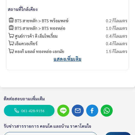
kok #rentcondo #rentalproperty #rental #Luxurycondofo
สถานที่ใกล้เคียง
rrent #Condo near the BTS #Condo #MCRE #realestateag
ent #MRT #BTS #nearschools #schools #Emporium #EmQ
BTS สายหลัก > BTS พร้อมพงษ์
0.2 กิโลเมตร
uatier #Ekkamai International School #Samitivej Hospital #
BTS สายหลัก > BTS ทองหล่อ
1.0 กิโลเมตร
Bangkok Hospital #Thonglor #Ekkamai #Sukhumvit #BTS P
ศูนย์การค้า ดิ เอ็มโพเรี่ยม
0.4 กิโลเมตร
hromPhong #J Avenue Thonglor #Sukhumvit 41 #The Madi
son #Pet friendly
เอ็มควอเทียร์
0.4 กิโลเมตร
ดองกิ มอลล์ ทองหล่อ-เอกมัย
1.5 กิโลเมตร
แสดงเพิ่มเติม
ติดต่อสอบถามเพิ่มเติม
061-428-9156
รับข่าวสารรายการ คอนโด และบ้าน ราคาโดนใจ