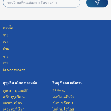
คอนโด
ขาย
เช่า
บ้าน
ขาย
เช่า
โครงการของเรา
สุขุมวิท อโศก ทองหล่อ
วิทยุ ชิดลม หลังสวน
คุณ บาย ยู แสนสิริ
28 ชิดลม
ลาวิค สุขุมวิท 57
โนเบิล เพลินจิต
แอชตัน อโศก
สโคป หลังสวน
เดอะ ลุมพินี 24
ไลฟ์ วัน ไวร์เลส