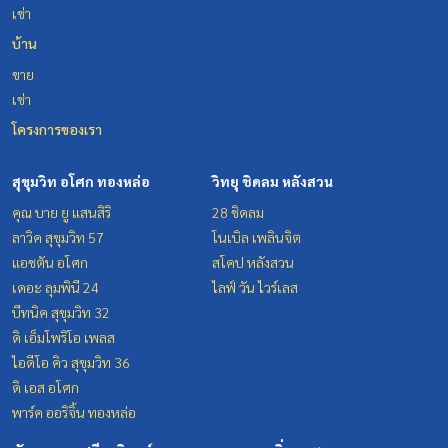
เช่า
บ้าน
ขาย
เช่า
โครงการของเรา
สุขุมวิท อโศก ทองหล่อ
วิทยุ ชิดลม หลังสวน
คุณ บาย ยู แสนสิริ
28 ชิดลม
ลาวิค สุขุมวิท 57
โนเบิล เพลินจิต
แอชตัน อโศก
สโคป หลังสวน
เดอะ ลุมพินี 24
ไลฟ์ วัน ไวร์เลส
บีทนิค สุขุมวิท 32
ดิ เอ็มโพริโอ เพลส
ไอดีโอ คิว สุขุมวิท 36
ดิ เอส อโศก
พาร์ค ออริจิ้น ทองหล่อ