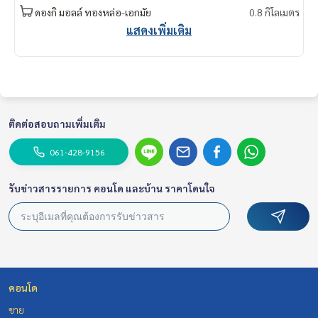
rrent #Condo near the BTS #Condo #MCRE #realestateag
ดองกิ มอลล์ ทองหล่อ-เอกมัย
0.8 กิโลเมตร
ent #MRT #BTS #nearschools #schools #Donki Mall #Top
แสดงเพิ่มเติม
s Thonglor#Emporium #EmQuatier #Gateway Ekkamai #Ekk
amai International School #Samitivej Hospital #Bangkok H
ospital #Thonglor #Ekkamai #Thonglor 13 #Sukhumvit 55
#PR Home 3
ติดต่อสอบถามเพิ่มเติม
061-428-9156
รับข่าวสารรายการ คอนโด และบ้าน ราคาโดนใจ
คอนโด
ขาย