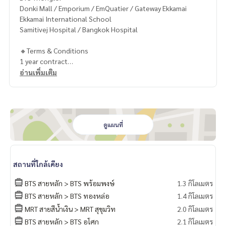
Donki Mall / Emporium / EmQuatier / Gateway Ekkamai
Ekkamai International School
Samitivej Hospital / Bangkok Hospital
🔸Terms & Conditions
1 year contract
Rental 100,000 THB./Month
อ่านเพิ่มเติม
2 months deposit
1 month rental in advance
Contact
Khun Chanya: Tel.
061-428-9156
ดูแผนที่
Whats app:
+66 61 428 9156
Line ID: @mcre
My Celebrity Co., Ltd. Real Estate Agency, Service You Can T
สถานที่ใกล้เคียง
rust.
BTS สายหลัก > BTS พร้อมพงษ์
1.3 กิโลเมตร
#luxury #LuxuryCondominium #Luxurycondo #condominiu
BTS สายหลัก > BTS ทองหล่อ
1.4 กิโลเมตร
m #rent # condo #condo Bangkok #Bangkok Condo #Con
MRT สายสีน้ำเงิน > MRT สุขุมวิท
2.0 กิโลเมตร
do for rent #For rent #Condorental #RentSellCondoBang
kok #rentcondo #rentalproperty #rental #Luxurycondofo
BTS สายหลัก > BTS อโศก
2.1 กิโลเมตร