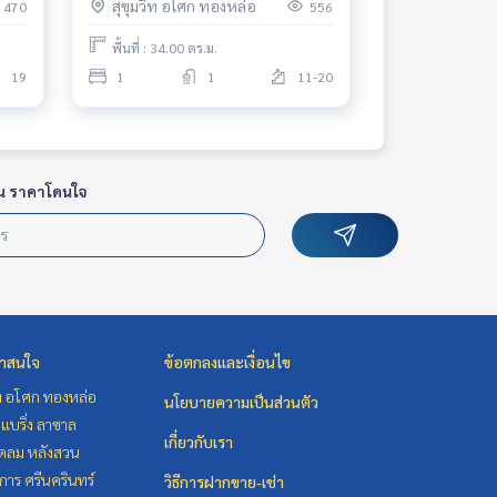
สุขุมวิท อโศก ทองหล่อ
470
556
move in
พื้นที่ : 34.00 ตร.ม.
19
1
1
11-20
น ราคาโดนใจ
่าสนใจ
ข้อตกลงและเงื่อนไข
ิท อโศก ทองหล่อ
นโยบายความเป็นส่วนตัว
แบริ่ง ลาซาล
เกี่ยวกับเรา
ชิดลม หลังสวน
าร ศรีนครินทร์
วิธีการฝากขาย-เช่า