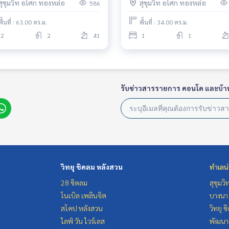
สุขุมวิท อโศก ทองหล่อ
สุขุมวิท อโศก ทองหล่อ
586
move in Rental 70,000 THB.
furnished, ready to move in.
พื้นที่ : 63.00 ตร.ม.
พื้นที่ : 34.00 ตร.ม.
2
2
41
1
1
รับข่าวสารรายการ คอนโด และบ้า
วิทยุ ชิดลม หลังสวน
ทำเลน
28 ชิดลม
สุขุมว
โนเบิล เพลินจิต
บางนา 
สโคป หลังสวน
วิทยุ 
ไลฟ์ วัน ไวร์เลส
พัฒนาก