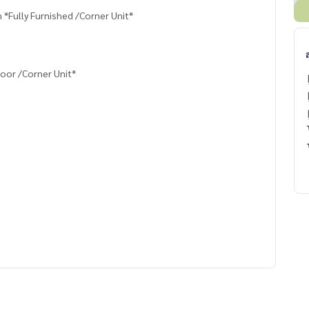
*Fully Furnished /Corner Unit*
loor /Corner Unit*
e You Can Trust