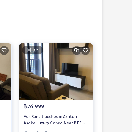
เช่า
฿26,999
For Rent 1 bedroom Ashton
Asoke Luxury Condo Near BTS
Asoke Fully furnished Ready to