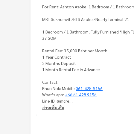
For Rent: Ashton Asoke, 1 Bedroom / 1 Bathroom 
MRT Sukhumvit /BTS Asoke /Nearly Terminal 21
1 Bedroom / 1 Bathroom, Fully Furnished *High F
37 SQM
Rental Fee: 35,000 Baht per Month
1 Year Contract
2 Months Deposit
1 Month Rental Fee in Advance
Contact:
Khun Nok: Mobile
061-428-9156
What’s app:
+66 61 428 9156
Line ID: @mcre
My Celebrity Co., Ltd. Real Estate Agency, Servic
อ่านเพิ่มเติม