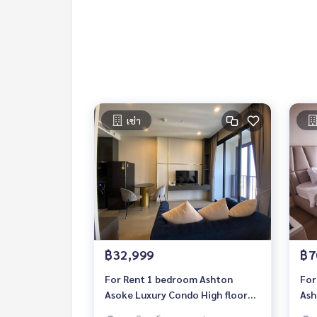
เช่า
฿32,999
฿7
For Rent 1 bedroom Ashton
For
Asoke Luxury Condo High floor
Ash
Near BTS Asoke Fully furnished
BTS