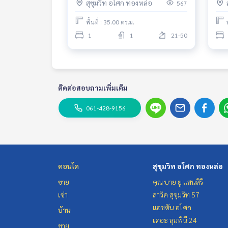
สุขุมวิท อโศก ทองหล่อ
567
Ready to move in
to 
พื้นที่ : 35.00 ตร.ม.
1
1
21-50
ติดต่อสอบถามเพิ่มเติม
061-428-9156
คอนโด
สุขุมวิท อโศก ทองหล่อ
ขาย
คุณ บาย ยู แสนสิริ
เช่า
ลาวิค สุขุมวิท 57
แอชตัน อโศก
บ้าน
เดอะ ลุมพินี 24
ขาย