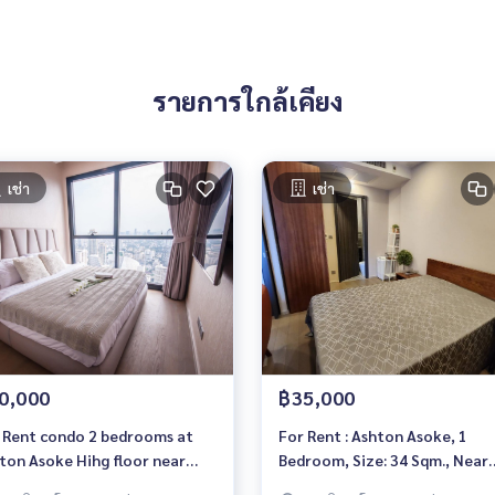
รายการใกล้เคียง
เช่า
เช่า
0,000
฿35,000
 Rent condo 2 bedrooms at
For Rent : Ashton Asoke, 1
ton Asoke Hihg floor near
Bedroom, Size: 34 Sqm., Near
 Asoke Fully furnished Ready
MRT Sukhumvit 20 m., Fully