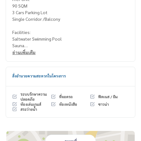
90 SQM
3 Cars Parking Lot
Single Corridor /Balcony
Facilities:
Saltwater Swimming Pool
Sauna
Fitness
อ่านเพิ่มเติม
24-Hour Security System
Selling Price: 15.5 Million Baht
สิ่งอำนวยความสะดวกในโครงการ
All Fees @50% Sharing
Contact:
ระบบรักษาความ
ที่จอดรถ
ฟิตเนส / ยิม
Khun Nok: Mobile
061-428-9156
ปลอดภัย
ห้องเล่นเกมส์
ห้องหนังสือ
ซาวน่า
What’s app:
+66 61 428 9156
สระว่ายน้ำ
Line ID: @mcre
My Celebrity Co., Ltd. Real Estate Agency, Service You Can T
rust