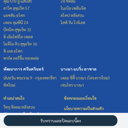
คุณ บาย ยู แสนสิริ
28 ชิดลม
ลาวิค สุขุมวิท 57
โนเบิล เพลินจิต
แอชตัน อโศก
สโคป หลังสวน
เดอะ ลุมพินี 24
ไลฟ์ วัน ไวร์เลส
บีทนิค สุขุมวิท 32
ดิ เอ็มโพริโอ เพลส
ไอดีโอ คิว สุขุมวิท 36
ดิ เอส อโศก
พาร์ค ออริจิ้น ทองหล่อ
พัฒนาการ ศรีนครินทร์
บางนา แบริ่ง ลาซาล
นันทวัน พระราม 9 - กรุงเทพกรีฑา
เดอะ ซิตี้ บางนา (โครงการใหม่)
ตัดใหม่
เซนโทร บางนา
ทำเลน่าสนใจ
ข้อตกลงและเงื่อนไข
วิทยุ ชิดลม หลังสวน
นโยบายความเป็นส่วนตัว
พัฒนาการ ศรีนครินทร์
เกี่ยวกับเรา
รับทราบและปิดแถบนี้ลง
สุขุมวิท อโศก ทองหล่อ