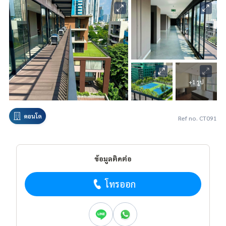
+1 รูป
คอนโด
Ref no. CT091
ข้อมูลติดต่อ
โทรออก