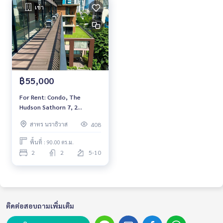
เช่า
฿55,000
For Rent: Condo, The
Hudson Sathorn 7, 2
Bedrooms /2 Bathrooms
สาทร นราธิวาส
408
*Fully Furnished /High Floor
/Corner Unit & Ready to
พื้นที่ : 90.00 ตร.ม.
move in*
2
2
5-10
ติดต่อสอบถามเพิ่มเติม