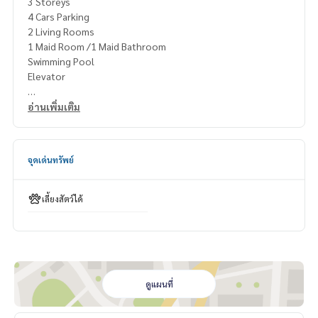
3 Storeys
4 Cars Parking
2 Living Rooms
1 Maid Room /1 Maid Bathroom
Swimming Pool
Elevator
Selling Price: 97.8 Million Baht
อ่านเพิ่มเติม
All Fees @50% sharing
Contact: Khun Nok: Mobile
061-428-9156
จุดเด่นทรัพย์
What’s app:
+66 61 428 9156
Line ID: @mcre
My Celebrity Co., Ltd. Real Estate Agency, Service You Can T
เลี้ยงสัตว์ได้
rust
ดูแผนที่