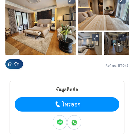
+32 รูป
บ้าน
Ref no. BT043
ข้อมูลติดต่อ
โทรออก