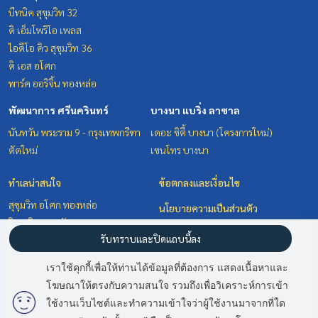
บีทนิค สุขุมวิท 32
ดิ เอ็มโพริโอ เพลส
ไอดีโอ คิว สุขุมวิท 36
ดิ เอส อโศก
พาร์ค ออริจิ้น ทองหล่อ
พัฒนาการ ศรีนครินทร์
บางนา แบริ่ง ลาซาล
นันทวัน พระราม 9 - กรุงเทพกรีฑา
เดอะ ซิตี้ บางนา (โครงการใหม่)
ตัดใหม่
เซนโทร บางนา
ทำเลน่าสนใจ
ข้อตกลงและเงื่อนไข
สุขุมวิท อโศก ทองหล่อ
นโยบายความเป็นส่วนตัว
วิทยุ ชิดลม หลังสวน
เกี่ยวกับเรา
รับทราบและปิดแถบนี้ลง
บางนา แบริ่ง ลาซาล
พัฒนาการ ศรีนครินทร์
วิธีการฝากขาย-เช่า
เราใช้คุกกี้เพื่อให้ท่านได้ข้อมูลที่ต้องการ แสดงเนื้อหาและ
ติดต่อ
โฆษณาให้ตรงกับความสนใจ รวมถึงเพื่อวิเคราะห์การเข้า
มี
2
คนกำลังดูประกาศนี้
ใช้งานเว็บไซต์และทำความเข้าใจว่าผู้ใช้งานมาจากที่ใด