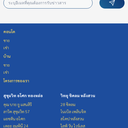
คอนโด
ขาย
เช่า
บ้าน
ขาย
เช่า
โครงการของเรา
สุขุมวิท อโศก ทองหล่อ
วิทยุ ชิดลม หลังสวน
คุณ บาย ยู แสนสิริ
28 ชิดลม
ลาวิค สุขุมวิท 57
โนเบิล เพลินจิต
แอชตัน อโศก
สโคป หลังสวน
เดอะ ลุมพินี 24
ไลฟ์ วัน ไวร์เลส