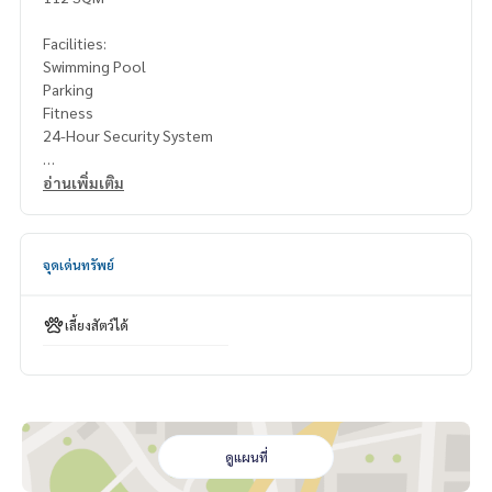
Facilities:
Swimming Pool
Parking
Fitness
24-Hour Security System
Selling Price: 21.35 Million Baht
อ่านเพิ่มเติม
All Fees @50% Sharing
Contact: Khun Nok: Mobile
061-428-9156
จุดเด่นทรัพย์
What’s app:
+66 61 428 9156
Line ID: @mcre
My Celebrity Co., Ltd. Real Estate Agency, Service You Can T
เลี้ยงสัตว์ได้
rust
ดูแผนที่