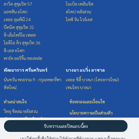
ลาวิค สุขุมวิท 57
โนเบิล เพลินจิต
แอชตัน อโศก
สโคป หลังสวน
เดอะ ลุมพินี 24
ไลฟ์ วัน ไวร์เลส
บีทนิค สุขุมวิท 32
ดิ เอ็มโพริโอ เพลส
ไอดีโอ คิว สุขุมวิท 36
ดิ เอส อโศก
พาร์ค ออริจิ้น ทองหล่อ
พัฒนาการ ศรีนครินทร์
บางนา แบริ่ง ลาซาล
นันทวัน พระราม 9 - กรุงเทพกรีฑา
เดอะ ซิตี้ บางนา (โครงการใหม่)
ตัดใหม่
เซนโทร บางนา
ทำเลน่าสนใจ
ข้อตกลงและเงื่อนไข
วิทยุ ชิดลม หลังสวน
นโยบายความเป็นส่วนตัว
พัฒนาการ ศรีนครินทร์
เกี่ยวกับเรา
รับทราบและปิดแถบนี้ลง
สุขุมวิท อโศก ทองหล่อ
บางนา แบริ่ง ลาซาล
วิธีการฝากขาย-เช่า
เราใช้คุกกี้เพื่อให้ท่านได้ข้อมูลที่ต้องการ แสดงเนื้อหาและ