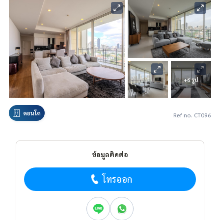
+6 รูป
คอนโด
Ref no. CT096
ข้อมูลติดต่อ
โทรออก