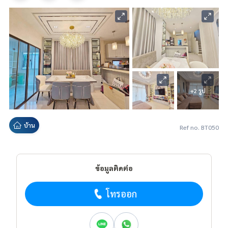
+2 รูป
บ้าน
Ref no. BT050
ข้อมูลติดต่อ
โทรออก