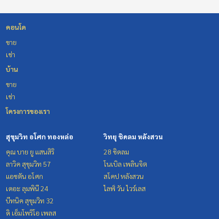
คอนโด
ขาย
เช่า
บ้าน
ขาย
เช่า
โครงการของเรา
สุขุมวิท อโศก ทองหล่อ
วิทยุ ชิดลม หลังสวน
คุณ บาย ยู แสนสิริ
28 ชิดลม
ลาวิค สุขุมวิท 57
โนเบิล เพลินจิต
แอชตัน อโศก
สโคป หลังสวน
เดอะ ลุมพินี 24
ไลฟ์ วัน ไวร์เลส
บีทนิค สุขุมวิท 32
ดิ เอ็มโพริโอ เพลส