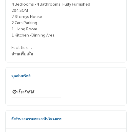
4 Bedrooms /4 Bathrooms, Fully Furnished
204 SQM
2 Storeys House
2 Cars Parking
1 Living Room
1 Kitchen /Dinning Area
Facilities:
Superb Club House
อ่านเพิ่มเติม
Swimming Pool
Gym
24-Hour Security System
จุดเด่นทรัพย์
Rental Fee: 80,000 Baht per Month
1 Year Contract
เลี้ยงสัตว์ได้
2 Months Deposit
1 Month Rental Fee in Advance
Contact: Khun Nok, Mobile
061-428-9156
สิ่งอำนวยความสะดวกในโครงการ
What’s app:
+66 61 428 9156
Line ID: @mcre