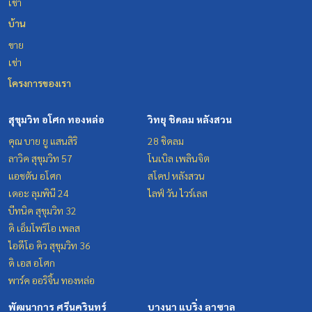
เช่า
บ้าน
ขาย
เช่า
โครงการของเรา
สุขุมวิท อโศก ทองหล่อ
วิทยุ ชิดลม หลังสวน
คุณ บาย ยู แสนสิริ
28 ชิดลม
ลาวิค สุขุมวิท 57
โนเบิล เพลินจิต
แอชตัน อโศก
สโคป หลังสวน
เดอะ ลุมพินี 24
ไลฟ์ วัน ไวร์เลส
บีทนิค สุขุมวิท 32
ดิ เอ็มโพริโอ เพลส
ไอดีโอ คิว สุขุมวิท 36
ดิ เอส อโศก
พาร์ค ออริจิ้น ทองหล่อ
พัฒนาการ ศรีนครินทร์
บางนา แบริ่ง ลาซาล