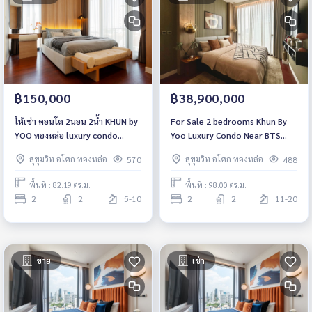
฿150,000
฿38,900,000
ให้เช่า คอนโด 2นอน 2น้ำ KHUN by
For Sale 2 bedrooms Khun By
YOO ทองหล่อ luxury condo
Yoo Luxury Condo Near BTS
82.19ตรม. ชั้น 6+ พร้อมอยู่ ใกล้
Thonglor Fully furnished Ready
สุขุมวิท อโศก ทองหล่อ
สุขุมวิท อโศก ทองหล่อ
570
488
BTS ทองหล่อ เอ็มควอเทียร์
to move in
นานาชาติ St. Andrews
พื้นที่ : 82.19 ตร.ม.
พื้นที่ : 98.00 ตร.ม.
2
2
5-10
2
2
11-20
ขาย
เช่า