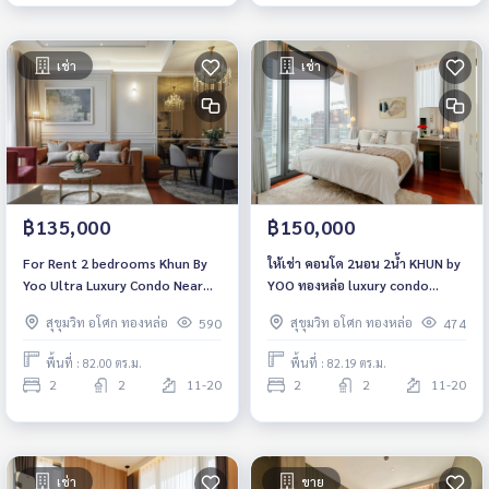
เช่า
เช่า
฿135,000
฿150,000
For Rent 2 bedrooms Khun By
ให้เช่า คอนโด 2นอน 2น้ำ KHUN by
Yoo Ultra Luxury Condo Near
YOO ทองหล่อ luxury condo
BTS Thonglor Fully furnished
82.19ตรม. ชั้น 12+ พร้อมอยู่ ใกล้
สุขุมวิท อโศก ทองหล่อ
สุขุมวิท อโศก ทองหล่อ
590
474
Ready to move in
BTS ทองหล่อ เอ็มควอเทียร์
นานาชาติ St. Andrews
พื้นที่ : 82.00 ตร.ม.
พื้นที่ : 82.19 ตร.ม.
2
2
11-20
2
2
11-20
เช่า
ขาย