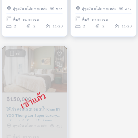
*Fully Furnished /Ready to
Furnished /Ready to move in*
สุขุมวิท อโศก ทองหล่อ
สุขุมวิท อโศก ทองหล่อ
575
472
move in*
พื้นที่ : 86.00 ตร.ม.
พื้นที่ : 82.00 ตร.ม.
2
2
11-20
2
2
11-20
เช่า
฿150,000
ให้เช่า คอนโด 2นอน 2น้ำ Khun BY
YOO Thong Lor Super Luxury
พร้อมเฟอร์พร้อมอยู่ ใกล้ BTS
สุขุมวิท อโศก ทองหล่อ
453
ทองหล่อ นานาชาติ St Andrews
พื้นที่ : 82.00 ตร.ม.