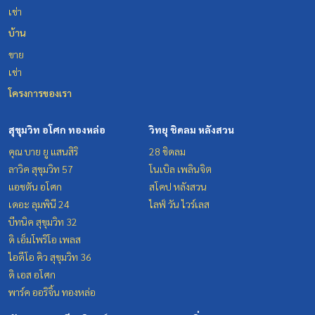
เช่า
บ้าน
ขาย
เช่า
โครงการของเรา
สุขุมวิท อโศก ทองหล่อ
วิทยุ ชิดลม หลังสวน
คุณ บาย ยู แสนสิริ
28 ชิดลม
ลาวิค สุขุมวิท 57
โนเบิล เพลินจิต
แอชตัน อโศก
สโคป หลังสวน
เดอะ ลุมพินี 24
ไลฟ์ วัน ไวร์เลส
บีทนิค สุขุมวิท 32
ดิ เอ็มโพริโอ เพลส
ไอดีโอ คิว สุขุมวิท 36
ดิ เอส อโศก
พาร์ค ออริจิ้น ทองหล่อ