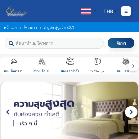
THB
หน้าแรก
โครงการ
ดิ ยูนิค สุขุมวิท 62/1
ค้นหา
ระบบรักษาความ
สนามเด็กเล่น
ชอบออกกำลัง
EV Charger
ชอบแฮงเอาท์
ปลอดภัย