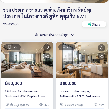
รวมประกาศขายและเช่าอสังหาริมทรัพย์ทุก
ประเภท ในโครงการดิ ยูนิค สุขุมวิท 62/1
รายการ (2)
Share
เรียงตาม : ประกาศล่าสุด
เช่า
เช่า
฿80,000
฿80,000
ให้เช่าคอนโด The unique
For Rent: The Unique,
Sukhumvit 62/1 Duplex 3นอน
Sukhumvit 62/1 *3 Bedrooms
4น้ำ พร้อมเฟอร์พร้อมอยู่
Duplex* Fully Furnished /Ready
อ่อนนุช อุดมสุข
อ่อนนุช อุดมสุข
422
599
for move in