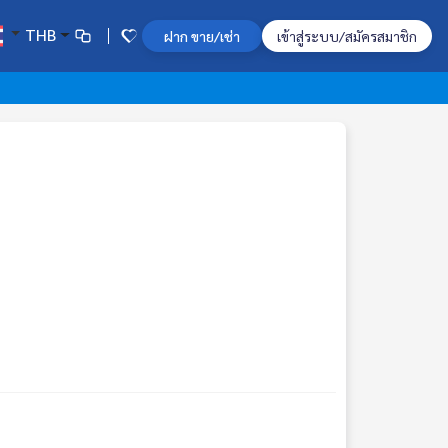
THB
ฝาก ขาย/เช่า
เข้าสู่ระบบ/สมัครสมาชิก