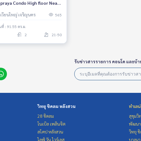
praya Condo High floor Near
Krung Thon Buri Fully
งเวียนใหญ่ เจริญนคร
565
ished Ready to move in
้นที่ : 91.55 ตร.ม.
2
21-50
รับข่าวสารรายการ คอนโด และบ้า
วิทยุ ชิดลม หลังสวน
ทำเลน
28 ชิดลม
สุขุมว
โนเบิล เพลินจิต
พัฒนาก
สโคป หลังสวน
วิทยุ 
ไลฟ์ วัน ไวร์เลส
บางนา 