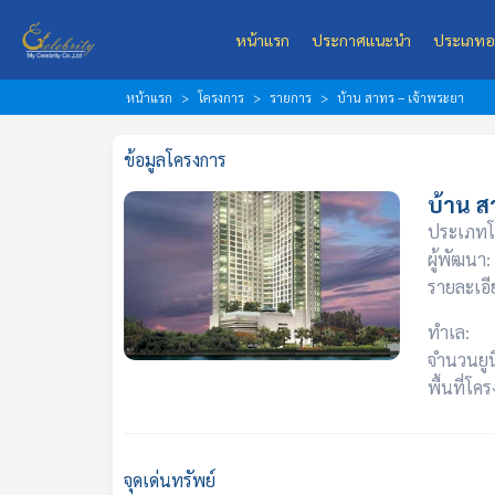
หน้าแรก
ประกาศแนะนำ
ประเภทอ
หน้าแรก
โครงการ
รายการ
บ้าน สาทร – เจ้าพระยา
ข้อมูลโครงการ
บ้าน ส
ประเภทโ
ผู้พัฒนา:
รายละเอี
ทำเล:
จำนวนยูน
พื้นที่โค
จุดเด่นทรัพย์