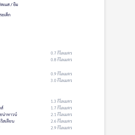
ิตเนส / ยิม
ระเด็ก
0.7 กิโลเมตร
0.8 กิโลเมตร
0.9 กิโลเมตร
3.0 กิโลเมตร
1.3 กิโลเมตร
ส์
1.7 กิโลเมตร
ชน่าทาวน์
2.1 กิโลเมตร
ิสเตียน
2.6 กิโลเมตร
ช
2.9 กิโลเมตร