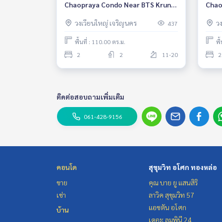
Chaopraya Condo Near BTS Krung
Chao
Thon Buri Fully furnished Ready to
BTS 
วงเวียนใหญ่ เจริญนคร
ว
437
move in
furn
พื้นที่ : 110.00 ตร.ม.
พื
2
2
11-20
2
ติดต่อสอบถามเพิ่มเติม
061-428-9156
คอนโด
สุขุมวิท อโศก ทองหล่อ
ขาย
คุณ บาย ยู แสนสิริ
เช่า
ลาวิค สุขุมวิท 57
แอชตัน อโศก
บ้าน
เดอะ ลุมพินี 24