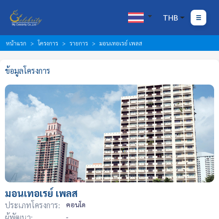
THB
หน้าแรก
โครงการ
รายการ
มอนเทอเรย์ เพลส
ข้อมูลโครงการ
มอนเทอเรย์ เพลส
ประเภทโครงการ:
คอนโด
ผู้พัฒนา:
-