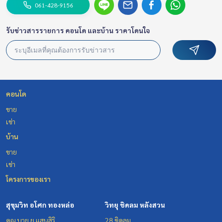
061-428-9156
รับข่าวสารรายการ คอนโด และบ้าน ราคาโดนใจ
คอนโด
ขาย
เช่า
บ้าน
ขาย
เช่า
โครงการของเรา
สุขุมวิท อโศก ทองหล่อ
วิทยุ ชิดลม หลังสวน
คุณ บาย ยู แสนสิริ
28 ชิดลม