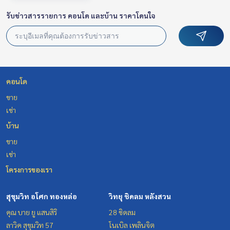
รับข่าวสารรายการ คอนโด และบ้าน ราคาโดนใจ
คอนโด
ขาย
เช่า
บ้าน
ขาย
เช่า
โครงการของเรา
สุขุมวิท อโศก ทองหล่อ
วิทยุ ชิดลม หลังสวน
คุณ บาย ยู แสนสิริ
28 ชิดลม
ลาวิค สุขุมวิท 57
โนเบิล เพลินจิต