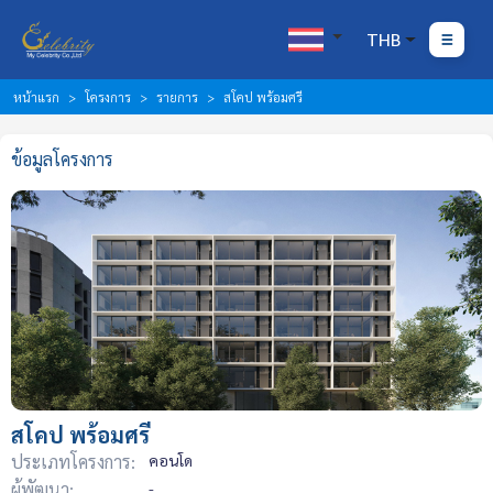
THB
หน้าแรก
โครงการ
รายการ
สโคป พร้อมศรี
ข้อมูลโครงการ
สโคป พร้อมศรี
ประเภทโครงการ:
คอนโด
ผู้พัฒนา:
-