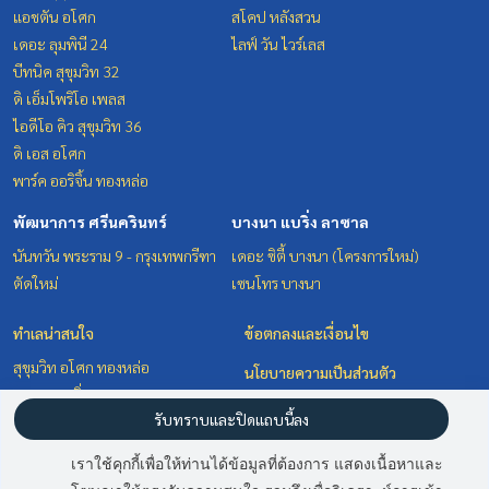
แอชตัน อโศก
สโคป หลังสวน
เดอะ ลุมพินี 24
ไลฟ์ วัน ไวร์เลส
บีทนิค สุขุมวิท 32
ดิ เอ็มโพริโอ เพลส
ไอดีโอ คิว สุขุมวิท 36
ดิ เอส อโศก
พาร์ค ออริจิ้น ทองหล่อ
พัฒนาการ ศรีนครินทร์
บางนา แบริ่ง ลาซาล
นันทวัน พระราม 9 - กรุงเทพกรีฑา
เดอะ ซิตี้ บางนา (โครงการใหม่)
ตัดใหม่
เซนโทร บางนา
ทำเลน่าสนใจ
ข้อตกลงและเงื่อนไข
สุขุมวิท อโศก ทองหล่อ
นโยบายความเป็นส่วนตัว
บางนา แบริ่ง ลาซาล
เกี่ยวกับเรา
รับทราบและปิดแถบนี้ลง
พัฒนาการ ศรีนครินทร์
วิทยุ ชิดลม หลังสวน
วิธีการฝากขาย-เช่า
เราใช้คุกกี้เพื่อให้ท่านได้ข้อมูลที่ต้องการ แสดงเนื้อหาและ