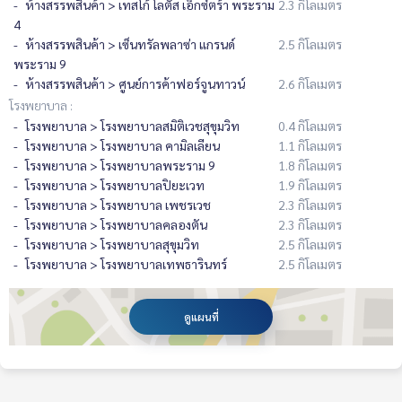
ห้างสรรพสินค้า > เทสโก้ โลตัส เอ็กซ์ตร้า พระราม
2.3 กิโลเมตร
4
ห้างสรรพสินค้า > เซ็นทรัลพลาซ่า แกรนด์
2.5 กิโลเมตร
พระราม 9
ห้างสรรพสินค้า > ศูนย์การค้าฟอร์จูนทาวน์
2.6 กิโลเมตร
โรงพยาบาล :
โรงพยาบาล > โรงพยาบาลสมิติเวชสุขุมวิท
0.4 กิโลเมตร
โรงพยาบาล > โรงพยาบาล คามิลเลียน
1.1 กิโลเมตร
โรงพยาบาล > โรงพยาบาลพระราม 9
1.8 กิโลเมตร
โรงพยาบาล > โรงพยาบาลปิยะเวท
1.9 กิโลเมตร
โรงพยาบาล > โรงพยาบาล เพชรเวช
2.3 กิโลเมตร
โรงพยาบาล > โรงพยาบาลคลองตัน
2.3 กิโลเมตร
โรงพยาบาล > โรงพยาบาลสุขุมวิท
2.5 กิโลเมตร
โรงพยาบาล > โรงพยาบาลเทพธารินทร์
2.5 กิโลเมตร
ดูแผนที่