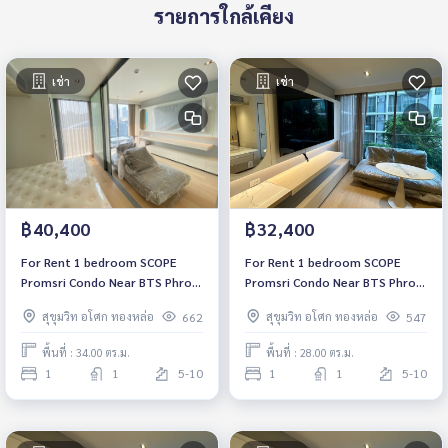
รายการใกล้เคียง
เช่า
เช่า
฿40,400
฿32,400
For Rent 1 bedroom SCOPE
For Rent 1 bedroom SCOPE
Promsri Condo Near BTS Phrom
Promsri Condo Near BTS Phrom
Phong Fully furnished Ready to
Phong Fully furnished Ready to
สุขุมวิท อโศก ทองหล่อ
สุขุมวิท อโศก ทองหล่อ
662
547
move in
move in
พื้นที่ : 34.00 ตร.ม.
พื้นที่ : 28.00 ตร.ม.
1
1
5-10
1
1
5-10