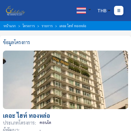
THB
หน้าแรก
โครงการ
รายการ
เดอะ ไฮท์ ทองหล่อ
ข้อมูลโครงการ
เดอะ ไฮท์ ทองหล่อ
ประเภทโครงการ:
คอนโด
ผู้พัฒนา:
-