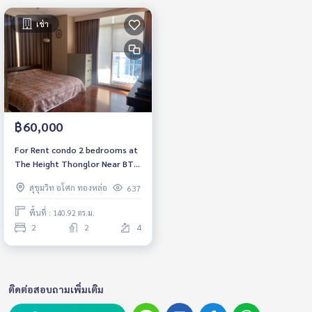
เช่า
฿60,000
For Rent condo 2 bedrooms at
The Height Thonglor Near BTS
Thonglor Fully furnished Ready
สุขุมวิท อโศก ทองหล่อ
637
to move in Rental 60,000 THB.
พื้นที่ : 140.92 ตร.ม.
2
2
4
ติดต่อสอบถามเพิ่มเติม