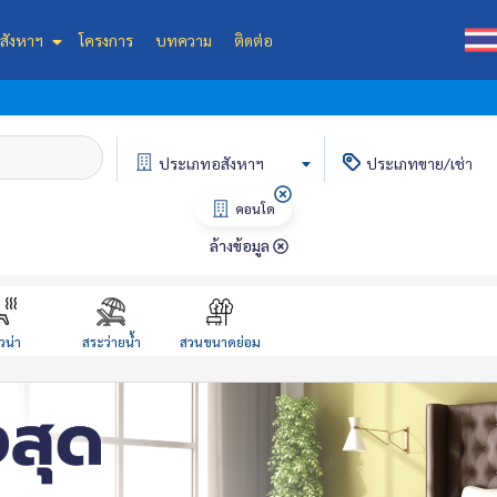
สังหาฯ
โครงการ
บทความ
ติดต่อ
ประเภท
อสังหาฯ
ประเภท
ขาย/เช่า
คอนโด
ล้างข้อมูล
วน่า
สระว่ายน้ำ
สวนขนาดย่อม