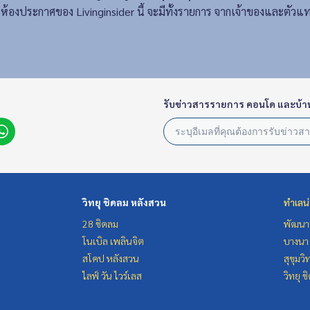
ห้องประกาศของ Livinginsider นี้ จะมีทั้งรายการ จากเจ้าของและตัว
รับข่าวสารรายการ คอนโด และบ้า
วิทยุ ชิดลม หลังสวน
ทำเลน
28 ชิดลม
พัฒนาก
โนเบิล เพลินจิต
บางนา 
สโคป หลังสวน
สุขุมว
ไลฟ์ วัน ไวร์เลส
วิทยุ 