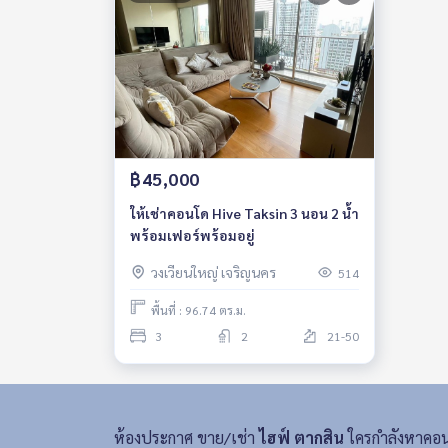
฿45,000
ให้เช่าคอนโด Hive Taksin 3 นอน 2 น้ำ
พร้อมเฟอร์พร้อมอยู่
วงเวียนใหญ่ เจริญนคร
514
พื้นที่ : 96.74 ตร.ม.
3
2
21-50
ห้องประกาศ ขาย/เช่า
ไฮฟ์ ตากสิน
ใครกำลังหาคอ