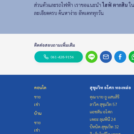
ส่วนตัวและรถไฟฟ้า เราขอแนะนำ
ไฮฟ์ ตากสิน
ใน
ละเอียดครบ ค้นหาง่าย อัพเดททุกวัน
ติดต่อสอบถามเพิ่มเติม
061-428-9156
คอนโด
สุขุมวิท อโศก ทองหล่อ
ขาย
คุณ บาย ยู แสนสิริ
เช่า
ลาวิค สุขุมวิท 57
แอชตัน อโศก
บ้าน
เดอะ ลุมพินี 24
ขาย
บีทนิค สุขุมวิท 32
เช่า