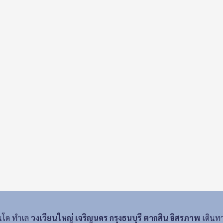
นโด ทำเล
วงเวียนใหญ่ เจริญนคร กรุงธนบุรี ตากสิน อิสรภาพ
เดินทาง