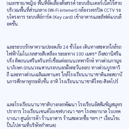
(แยกชาย/หญิง) พื้นที่จัดเลี้ยงสังสรรค์ ระบบอินเตอร์เน็ตไร้สาย
บริเวณพื้นที่ส่วนกลาง (Wi-Fi internet) กล้องวงจรปิด CCTV รอ
บโครงการ ระบบคีย์การ์ด (Key card) เข้าอาคารและลิฟต์แบบล็
อคชั้น
และระบบรักษาความปลอดภัย 24 ชั่วโมง เดินทางสะดวกใกล้รถ
ไฟฟ้าโมโนเรลสายสีเหลือง ระยะทาง 100 เมตร* ถึงสถานีศรีแ
บริ่ง ติดถนนศรีนครินทร์เชื่อมต่อถนนเทพารักษ์ ทางด่วนกาญจ
นาภิเษก (ถนนวงแหวนรอบนอกฝั่งตะวันออก) ทางด่วนบูรพาวิ
ถี และทางด่วนเฉลิมมหานคร ใกล้โรงเรียนนานาชาติและสถาบั
นการศึกษาทุกระดับชั้น อาทิ โรงเรียนนานาชาติไทย-สิงคโปร์
และโรงเรียนนานาชาติบางกอกพัฒนา โรงเรียนอัสสัมชัญสมุทร
ปราการ โรงเรียนเซนต์โยเซฟบางนา ฯลฯ โรงพยาบาล ไบเทค
บางนา ศูนย์การค้า ร้านอาหาร ร้านสะดวกซื้อ ฯลฯ (* เงื่อนไขเ
ป็นไปตามที่บริษัทกำหนด)