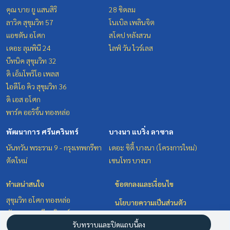
คุณ บาย ยู แสนสิริ
28 ชิดลม
ลาวิค สุขุมวิท 57
โนเบิล เพลินจิต
แอชตัน อโศก
สโคป หลังสวน
เดอะ ลุมพินี 24
ไลฟ์ วัน ไวร์เลส
บีทนิค สุขุมวิท 32
ดิ เอ็มโพริโอ เพลส
ไอดีโอ คิว สุขุมวิท 36
ดิ เอส อโศก
พาร์ค ออริจิ้น ทองหล่อ
พัฒนาการ ศรีนครินทร์
บางนา แบริ่ง ลาซาล
นันทวัน พระราม 9 - กรุงเทพกรีฑา
เดอะ ซิตี้ บางนา (โครงการใหม่)
ตัดใหม่
เซนโทร บางนา
ทำเลน่าสนใจ
ข้อตกลงและเงื่อนไข
สุขุมวิท อโศก ทองหล่อ
นโยบายความเป็นส่วนตัว
พัฒนาการ ศรีนครินทร์
เกี่ยวกับเรา
รับทราบและปิดแถบนี้ลง
วิทยุ ชิดลม หลังสวน