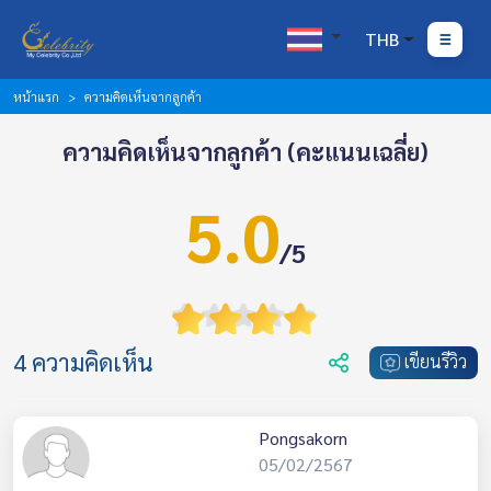
THB
หน้าแรก
ความคิดเห็นจากลูกค้า
ความคิดเห็นจากลูกค้า (คะแนนเฉลี่ย)
5.0
/5
4 ความคิดเห็น
เขียนรีวิว
Pongsakorn
05/02/2567