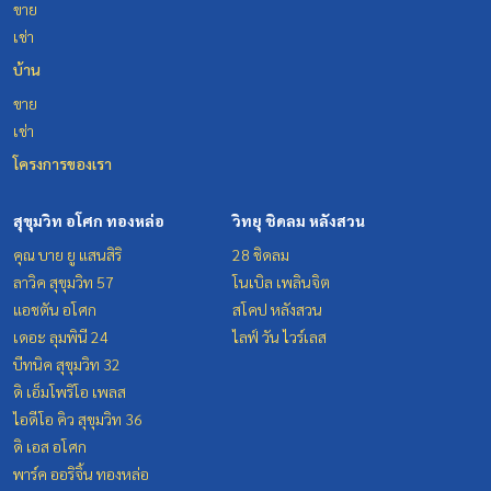
ขาย
เช่า
บ้าน
ขาย
เช่า
โครงการของเรา
สุขุมวิท อโศก ทองหล่อ
วิทยุ ชิดลม หลังสวน
คุณ บาย ยู แสนสิริ
28 ชิดลม
ลาวิค สุขุมวิท 57
โนเบิล เพลินจิต
แอชตัน อโศก
สโคป หลังสวน
เดอะ ลุมพินี 24
ไลฟ์ วัน ไวร์เลส
บีทนิค สุขุมวิท 32
ดิ เอ็มโพริโอ เพลส
ไอดีโอ คิว สุขุมวิท 36
ดิ เอส อโศก
พาร์ค ออริจิ้น ทองหล่อ