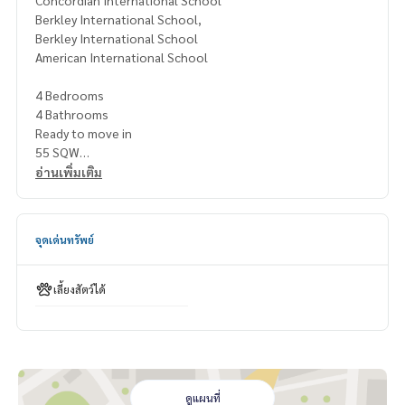
Concordian International School
Berkley International School,
Berkley International School
American International School
4 Bedrooms
4 Bathrooms
Ready to move in
55 SQW
190 SQM
อ่านเพิ่มเติม
Rental Fee: 120,000 Baht per Month
1 Year Contract
จุดเด่นทรัพย์
2 Months Deposit
1 Month Rental Fee in Advance
เลี้ยงสัตว์ได้
Pet Friendly
Rental THB 130,000/ month
3 moths deposit
Contact:
Khun Nok: Mobile
061-428-9156
ดูแผนที่