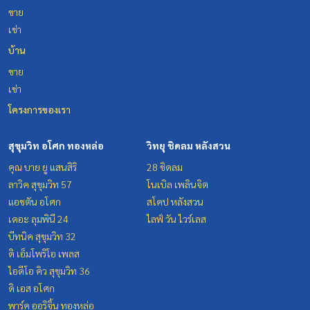
ขาย
เช่า
บ้าน
ขาย
เช่า
โครงการของเรา
สุขุมวิท อโศก ทองหล่อ
วิทยุ ชิดลม หลังสวน
คุณ บาย ยู แสนสิริ
28 ชิดลม
ลาวิค สุขุมวิท 57
โนเบิล เพลินจิต
แอชตัน อโศก
สโคป หลังสวน
เดอะ ลุมพินี 24
ไลฟ์ วัน ไวร์เลส
บีทนิค สุขุมวิท 32
ดิ เอ็มโพริโอ เพลส
ไอดีโอ คิว สุขุมวิท 36
ดิ เอส อโศก
พาร์ค ออริจิ้น ทองหล่อ