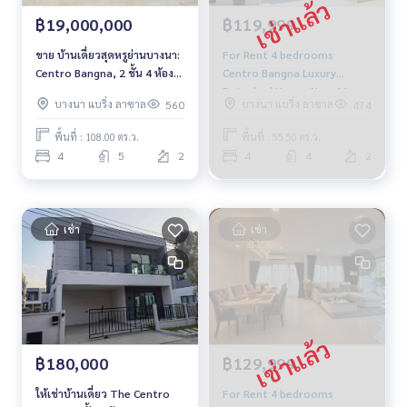
฿19,000,000
฿119,999
ขาย บ้านเดี่ยวสุดหรูย่านบางนา:
For Rent 4 bedrooms
Centro Bangna, 2 ชั้น 4 ห้อง
Centro Bangna Luxury
นอน 5 ห้องน้ำ ใกล้ เมกะบางนา
Detached House Near Mega
บางนา แบริ่ง ลาซาล
บางนา แบริ่ง ลาซาล
560
474
ราคา 19 ล้านบาท
Bangna Fully furnished
Ready to move in
พื้นที่ : 108.00 ตร.ว.
พื้นที่ : 55.50 ตร.ว.
4
5
2
4
4
2
เช่า
เช่า
฿180,000
฿129,999
ให้เช่าบ้านเดี่ยว The Centro
For Rent 4 bedrooms