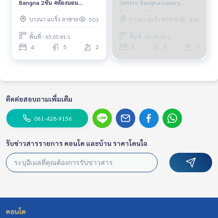
Bangna 2ชั้น 4ห้องนอน
Centro Bangna Luxury
5ห้องน้ำ
Detached House Near Mega
บางนา แบริ่ง ลาซาล
บางนา แบริ่ง ลาซาล
503
496
Bangna Fully furnished
Ready to move in
พื้นที่ : 65.00 ตร.ว.
พื้นที่ : 65.00 ตร.ว.
4
5
2
4
5
2
ติดต่อสอบถามเพิ่มเติม
061-428-9156
รับข่าวสารรายการ คอนโด และบ้าน ราคาโดนใจ
คอนโด