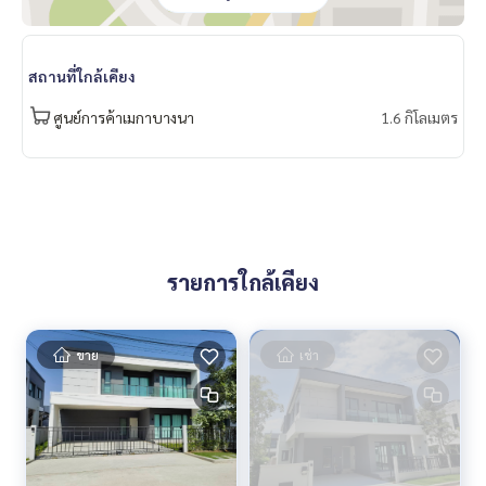
What’s app:
+66 61 428 9156
Line ID: @mcre
My Celebrity Co., Ltd. Real Estate Agency, Service You Can T
สถานที่ใกล้เคียง
rust
ศูนย์การค้าเมกาบางนา
1.6 กิโลเมตร
รายการใกล้เคียง
ขาย
เช่า