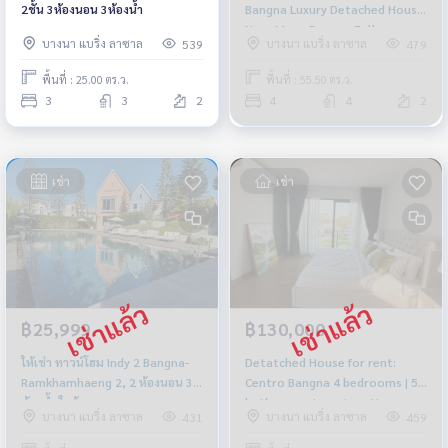
2ชั้น 3ห้องนอน 3ห้องน้ำ
Bangna Luxury Detached House
Near Mega Bangna Fully
บางนา แบริ่ง ลาซาล
บางนา แบริ่ง ลาซาล
539
479
furnished Ready to move in
พื้นที่ : 25.00 ตร.ว.
พื้นที่ : 55.50 ตร.ว.
3
3
2
4
4
2
เช่า
เช่า
฿25,999
฿130,000
ให้เช่า ทาวน์โฮม Indy 2 Bangna-
Detatched House for rent:
Ramkhamhaeng 2, 2 ห้องนอน 3
Centro Bangna 4 bedrooms | 5
ห้องน้ำ ใกล้ เมกาบางนา ราคา
bathrooms Luxurious House
บางนา แบริ่ง ลาซาล
บางนา แบริ่ง ลาซาล
431
459
25,999 บาท
Near Mega Bangna 2.6 km. Fully
furnished Ready to move in