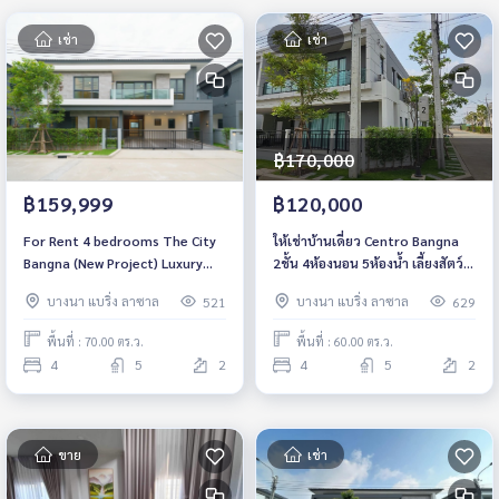
เช่า
เช่า
฿170,000
฿159,999
฿120,000
For Rent 4 bedrooms The City
ให้เช่าบ้านเดี่ยว Centro Bangna
Bangna (New Project) Luxury
2ชั้น 4ห้องนอน 5ห้องน้ำ เลี้ยงสัตว์
Detached House Pet friendly 🐶
ได้
บางนา แบริ่ง ลาซาล
บางนา แบริ่ง ลาซาล
521
629
🐱 Near Mega Bangna Fully
furnished Ready to move in
พื้นที่ : 70.00 ตร.ว.
พื้นที่ : 60.00 ตร.ว.
4
5
2
4
5
2
ขาย
เช่า