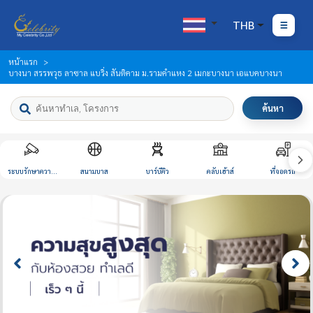
THB
หน้าแรก
บางนา สรรพวุธ ลาซาล แบริ่ง สันติคาม ม.รามคำแหง 2 เมกะบางนา เอแบคบางนา
ค้นหา
ระบบรักษาความ
สนามบาส
บาร์บีคิว
คลับเฮ้าส์
ที่จอดรถ
ปลอดภัย