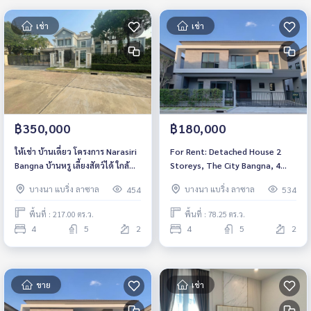
เช่า
เช่า
฿350,000
฿180,000
ให้เช่า บ้านเดี่ยว โครงการ Narasiri
For Rent: Detached House 2
Bangna บ้านหรู เลี้ยงสัตว์ได้ ใกล้
Storeys, The City Bangna, 4
Mega บางนา เฟอร์ครบ พร้อมอยู่ 4
Bedrooms /5 Bathrooms *Fully
บางนา แบริ่ง ลาซาล
บางนา แบริ่ง ลาซาล
454
534
ห้องนอน | 5 ห้องน้ำ
Furnished* Ready to move in
พื้นที่ : 217.00 ตร.ว.
พื้นที่ : 78.25 ตร.ว.
4
5
2
4
5
2
ขาย
เช่า