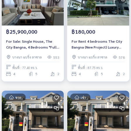
฿25,900,000
฿180,000
For Sale: Single House, The
For Rent 4 bedrooms The City
City Bangna, 4 Bedrooms *Fully
Bangna (New Project) Luxury
Furnished* Ready to move in
Detached House Pet friendly 🐶
บางนา แบริ่ง ลาซาล
บางนา แบริ่ง ลาซาล
553
578
🐱 Near Mega Bangna Fully
furnished Ready to move in
พื้นที่ : 77.40 ตร.ว.
พื้นที่ : 87.75 ตร.ว.
4
5
2
4
5
2
ขาย
เช่า