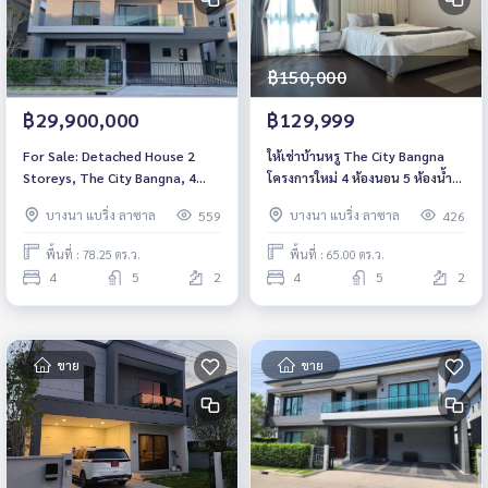
฿150,000
฿29,900,000
฿129,999
For Sale: Detached House 2
ให้เช่าบ้านหรู The City Bangna
Storeys, The City Bangna, 4
โครงการใหม่ 4 ห้องนอน 5 ห้องน้ำ
Bedrooms /5 Bathrooms *Fully
บ้านใหม่ พร้อใเฟอร์ พร้อมอยู่
บางนา แบริ่ง ลาซาล
บางนา แบริ่ง ลาซาล
559
426
Furnished* Ready to move in
พื้นที่ : 78.25 ตร.ว.
พื้นที่ : 65.00 ตร.ว.
4
5
2
4
5
2
ขาย
ขาย