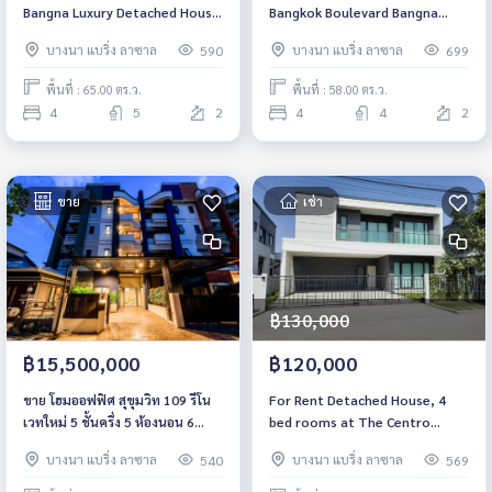
Bangna Luxury Detached House
Bangkok Boulevard Bangna
Pet friendly Near Mega Bangna
KM.5 Ultra Luxury Detached
บางนา แบริ่ง ลาซาล
บางนา แบริ่ง ลาซาล
590
699
Fully furnished Ready to move
House Near BTS Udomsuk Fully
in
furnished Ready to move in
พื้นที่ : 65.00 ตร.ว.
พื้นที่ : 58.00 ตร.ว.
4
5
2
4
4
2
ขาย
เช่า
฿130,000
฿15,500,000
฿120,000
ขาย โฮมออฟฟิศ สุขุมวิท 109 รีโน
For Rent Detached House, 4
เวทใหม่ 5 ชั้นครึ่ง 5 ห้องนอน 6
bed rooms at The Centro
ห้องน้ำ ใกล้ BTS แบริ่ง-สำโรง
Bangna near Mega Bangna and
บางนา แบริ่ง ลาซาล
บางนา แบริ่ง ลาซาล
540
569
IKEA# Pet Friendly Rental THB
120,000/ Month