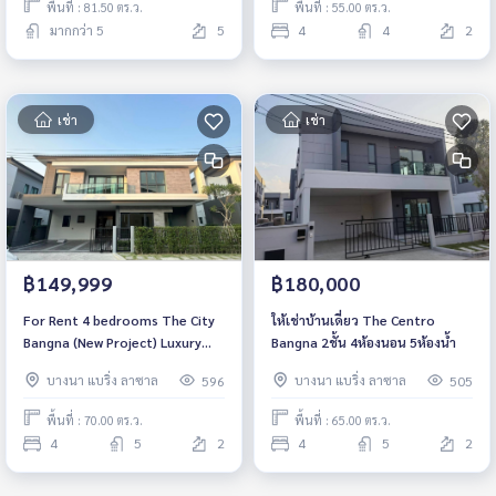
พื้นที่ : 81.50 ตร.ว.
พื้นที่ : 55.00 ตร.ว.
มากกว่า 5
5
4
4
2
เช่า
เช่า
฿149,999
฿180,000
For Rent 4 bedrooms The City
ให้เช่าบ้านเดี่ยว The Centro
Bangna (New Project) Luxury
Bangna 2ชั้น 4ห้องนอน 5ห้องน้ำ
Detached House Near Mega
บางนา แบริ่ง ลาซาล
บางนา แบริ่ง ลาซาล
596
505
Bangna Fully furnished Ready
to move in
พื้นที่ : 70.00 ตร.ว.
พื้นที่ : 65.00 ตร.ว.
4
5
2
4
5
2