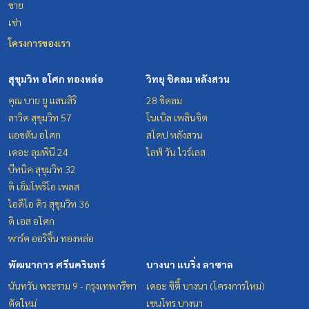
ขาย
เช่า
โครงการของเรา
สุขุมวิท อโศก ทองหล่อ
วิทยุ ชิดลม หลังสวน
คุณ บาย ยู แสนสิริ
28 ชิดลม
ลาวิค สุขุมวิท 57
โนเบิล เพลินจิต
แอชตัน อโศก
สโคป หลังสวน
เดอะ ลุมพินี 24
ไลฟ์ วัน ไวร์เลส
บีทนิค สุขุมวิท 32
ดิ เอ็มโพริโอ เพลส
ไอดีโอ คิว สุขุมวิท 36
ดิ เอส อโศก
พาร์ค ออริจิ้น ทองหล่อ
พัฒนาการ ศรีนครินทร์
บางนา แบริ่ง ลาซาล
นันทวัน พระราม 9 - กรุงเทพกรีฑา
เดอะ ซิตี้ บางนา (โครงการใหม่)
ตัดใหม่
เซนโทร บางนา