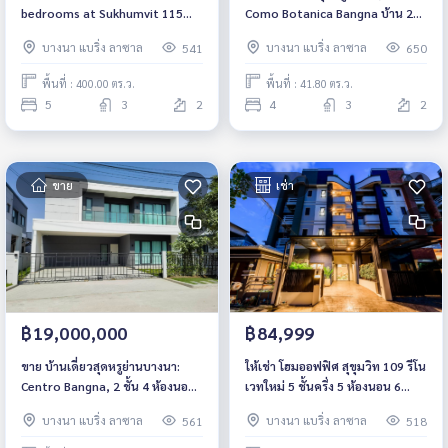
bedrooms at Sukhumvit 115
Como Botanica Bangna บ้าน 2
Near BTS Pu Chao Saming Phrai
ชั้น 4 ห้องนอน ใกล้ เมกะบางนา
บางนา แบริ่ง ลาซาล
บางนา แบริ่ง ลาซาล
541
650
Fully furnished Ready to move
ราคา 7.7 ล้านบาท
in Rental 200,000 THB./Month
พื้นที่ : 400.00 ตร.ว.
พื้นที่ : 41.80 ตร.ว.
5
3
2
4
3
2
ขาย
เช่า
฿19,000,000
฿84,999
ขาย บ้านเดี่ยวสุดหรูย่านบางนา:
ให้เช่า โฮมออฟฟิศ สุขุมวิท 109 รีโน
Centro Bangna, 2 ชั้น 4 ห้องนอน
เวทใหม่ 5 ชั้นครึ่ง 5 ห้องนอน 6
5 ห้องน้ำ ใกล้ เมกะบางนา ราคา 19
ห้องน้ำ ใกล้ BTS แบริ่ง-สำโรง
บางนา แบริ่ง ลาซาล
บางนา แบริ่ง ลาซาล
561
518
ล้านบาท