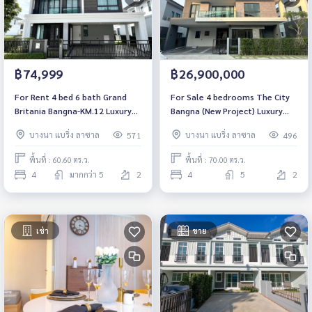
฿74,999
฿26,900,000
For Rent 4 bed 6 bath Grand
For Sale 4 bedrooms The City
Britania Bangna-KM.12 Luxury
Bangna (New Project) Luxury
Detached House Near Burapha
Detached House Pet friendly
บางนา แบริ่ง ลาซาล
บางนา แบริ่ง ลาซาล
571
496
Withi Expressway Fully
Near Mega Bangna Fully
furnished Ready to move in
furnished Ready to move in
พื้นที่ : 60.60 ตร.ว.
พื้นที่ : 70.00 ตร.ว.
4
มากกว่า 5
2
4
5
2
เช่า
ขาย