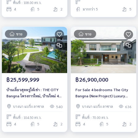
พื้นที่ : 108.00 ตร.ว.
4
5
2
มากกว่า 5
5
ขาย
ขาย
฿25,599,999
฿26,900,000
บ้านเดี่ยวสุดหรูให้เช่า : THE CITY
For Sale 4 bedrooms The City
Bangna โครงการใหม่, บ้านใหม่ 4
Bangna (New Project) Luxury
ห้องนอน 5 ห้องน้ำ ตกแต่งพร้อมอยู่,
Detached House Pet friendly 🐶
บางนา แบริ่ง ลาซาล
บางนา แบริ่ง ลาซาล
540
636
ใกล้ ทางด่วนวงแหวน ราคาขาย
🐱 Near Mega Bangna Fully
พิเศษ 25,599,999 บาท
furnished Ready to move in
พื้นที่ : 104.50 ตร.ว.
พื้นที่ : 70.00 ตร.ว.
4
5
2
4
5
2