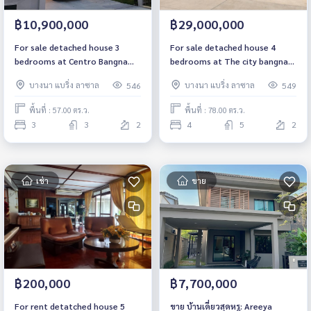
฿10,900,000
฿29,000,000
For sale detached house 3
For sale detached house 4
bedrooms at Centro Bangna
bedrooms at The city bangna
Luxury Housenear Mega Bangna
Luxury House Corner unit near
บางนา แบริ่ง ลาซาล
บางนา แบริ่ง ลาซาล
546
549
Fully furnished Ready to move
Mega Bangna Fully furnished
in Sale 10,900,000 THB
Ready to move in Sale
พื้นที่ : 57.00 ตร.ว.
พื้นที่ : 78.00 ตร.ว.
29,000,000 THB
3
3
2
4
5
2
เช่า
ขาย
฿200,000
฿7,700,000
For rent detatched house 5
ขาย บ้านเดี่ยวสุดหรู: Areeya