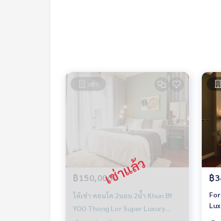
รพ.
สัญญา 1 ปี
ค่าเช่า 150,000 / เดือน
มัดจำ 2 เดือน
จ่ายค่าเช่าล่วงหน้า 1 เดือน
ติดต่อ
เช่า
คุณ นก : Tel
061-428-9156
What’s app :
+ 66 61 428 9156
Line id : @mcre
My Celebrity., Co., ltd . Real Estate Agency.
Service You Can Trust
฿150,000
฿3
For
ให้เช่า คอนโด 2นอน 2น้ำ Khun BY
Lux
YOO Thong Lor Super Luxury
Ful
พร้อมเฟอร์พร้อมอยู่ ใกล้ BTS