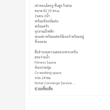
เช่าคอนโดหรู ชั้นสูง วิวสวย
ขนาด 82.19 ตร.ม.
2นอน 2น้ำ
พร้อมห้องนั่งเล่น
พร้อมครัว
อุปกรณ์ไฟฟ้า
ตกแต่ง พร้อมเฟอร์นิเจอร์ พร้อมอยู่
ที่จอดรถ
สิ่งอำนวยความสะดวกครบครัน
สระว่ายน้ำ
Fitness Sauna
ห้องประชุม
Co working space
รปภ 24 ชม.
Hotel Concierge Service
อ่านเพิ่มเติม
เดินทางสะดวกใกล้
ร้านอาหารนานาชาติ
ห้างสรรพสินค้า
โรงเรียน นานาชาติ