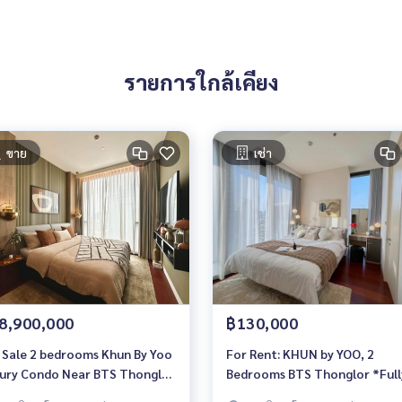
รายการใกล้เคียง
ขาย
เช่า
8,900,000
฿130,000
 Sale 2 bedrooms Khun By Yoo
For Rent: KHUN by YOO, 2
ury Condo Near BTS Thonglor
Bedrooms BTS Thonglor *Full
ly furnished Ready to move in
Furnished /Ready to move in*