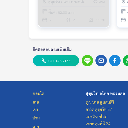
สุขุมวิท อโศก ทองหล่อ
454
ทองหล่อ นานาชาติ St Andrews
พื้นที่ : 82.00 ตร.ม.
2
2
11-20
ติดต่อสอบถามเพิ่มเติม
061-428-9156
คอนโด
สุขุมวิท อโศก ทองหล่อ
ขาย
คุณ บาย ยู แสนสิริ
เช่า
ลาวิค สุขุมวิท 57
แอชตัน อโศก
บ้าน
เดอะ ลุมพินี 24
ขาย