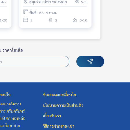
สุขุมวิท อโศก ทองหล่อ
477
571
ทองหล่อ เอ็มควอเทียร์ นานาชาติ
St. Andrews
พื้นที่ : 82.19 ตร.ม.
1-20
2
2
5-10
น ราคาโดนใจ
่าสนใจ
ข้อตกลงและเงื่อนไข
ชิดลม หลังสวน
นโยบายความเป็นส่วนตัว
าร ศรีนครินทร์
เกี่ยวกับเรา
ิท อโศก ทองหล่อ
แบริ่ง ลาซาล
วิธีการฝากขาย-เช่า