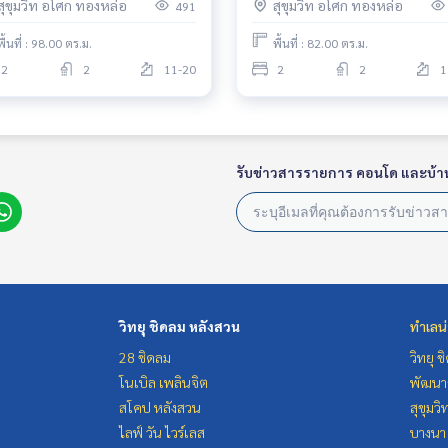
สุขุมวิท อโศก ทองหล่อ
สุขุมวิท อโศก ทองหล่อ
491
พื้นที่ : 98.00 ตร.ม.
พื้นที่ : 82.00 ตร.ม.
2
2
11-20
2
2
1
รับข่าวสารรายการ คอนโด และบ้า
วิทยุ ชิดลม หลังสวน
ทำเลน
28 ชิดลม
วิทยุ 
โนเบิล เพลินจิต
พัฒนาก
สโคป หลังสวน
สุขุมว
ไลฟ์ วัน ไวร์เลส
บางนา 