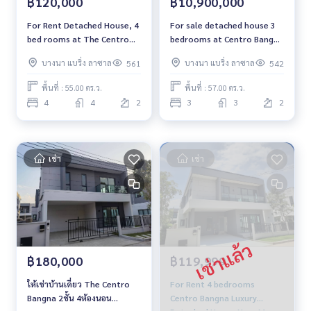
฿120,000
฿10,900,000
a #Index #Homepro #Centro Bangna
For Rent Detached House, 4
For sale detached house 3
bed rooms at The Centro
bedrooms at Centro Bangna
Bangna near Mega Bangna
Luxury Housenear Mega
บางนา แบริ่ง ลาซาล
บางนา แบริ่ง ลาซาล
561
542
and IKEA# Pet Friendly
Bangna Fully furnished
Rental THB 120,000/ Month
Ready to move in Sale
พื้นที่ : 55.00 ตร.ว.
พื้นที่ : 57.00 ตร.ว.
10,900,000 THB
4
4
2
3
3
2
เช่า
เช่า
฿180,000
฿119,999
ให้เช่าบ้านเดี่ยว The Centro
For Rent 4 bedrooms
Bangna 2ชั้น 4ห้องนอน
Centro Bangna Luxury