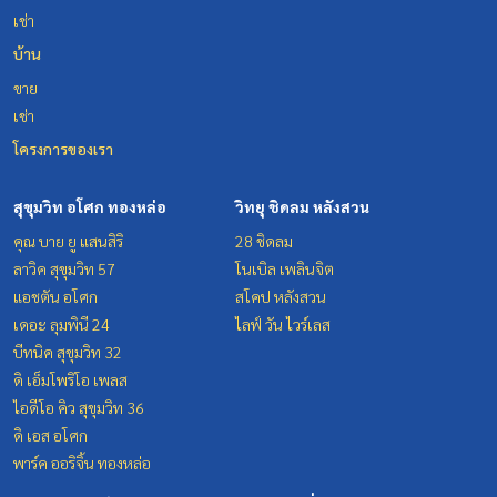
เช่า
บ้าน
ขาย
เช่า
โครงการของเรา
สุขุมวิท อโศก ทองหล่อ
วิทยุ ชิดลม หลังสวน
คุณ บาย ยู แสนสิริ
28 ชิดลม
ลาวิค สุขุมวิท 57
โนเบิล เพลินจิต
แอชตัน อโศก
สโคป หลังสวน
เดอะ ลุมพินี 24
ไลฟ์ วัน ไวร์เลส
บีทนิค สุขุมวิท 32
ดิ เอ็มโพริโอ เพลส
ไอดีโอ คิว สุขุมวิท 36
ดิ เอส อโศก
พาร์ค ออริจิ้น ทองหล่อ