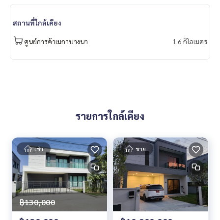
- Saint Joseph Bangna School
- Sarasas Witaed Suvarnabhumi School
สถานที่ใกล้เคียง
- Rachawinit Bangkaeo School
- Assumption Samut Prakan School
ศูนย์การค้าเมกาบางนา
1.6 กิโลเมตร
🔸 ราคาขายเพียง 19 ล้านบาท
Contact
Khun Chanya : Tel.
061-428-9156
Whats app :
+66 61 428 9156
Line ID: @mcre
รายการใกล้เคียง
My Celebrity Co., Ltd. Real Estate Agency, Service You Can T
rust.
เช่า
ขาย
#luxury #LuxuryCondominium #Luxurycondo #condominiu
m #rent # condo #condo Bangkok #Bangkok Condo #Con
do for rent #For rent #Condorental #RentSellCondoBang
kok #rentcondo #rentalproperty #rental #Luxurycondofo
rrent #Condo near the BTS #Condo #MCRE #realestateag
฿130,000
ent #BTS #shoppingmall #paolo #nearschool #shopping
mall #singlehouse #detachedhouses #Mega Bangna #Ike