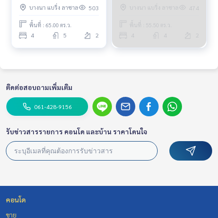
5ห้องน้ำ
Detached House Near Mega
บางนา แบริ่ง ลาซาล
บางนา แบริ่ง ลาซาล
503
474
Bangna Fully furnished
Ready to move in
พื้นที่ : 65.00 ตร.ว.
พื้นที่ : 55.50 ตร.ว.
4
5
2
4
4
2
ติดต่อสอบถามเพิ่มเติม
061-428-9156
รับข่าวสารรายการ คอนโด และบ้าน ราคาโดนใจ
คอนโด
ขาย