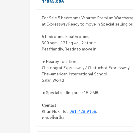
รายละเอียด
For Sale 5 bedrooms Vararom Premium Watchara
at Expressway Ready to move in Special selling pr
5 bedrooms 5 bathrooms
300 sqm., 121 sq.wa., 2 storie
Pet friendly, Ready to move in
🔸Nearby Location
Chalongrat Expressway / Chatuchot Expressway
Thai-American International School
Safari World
🔸Special selling price 15.9 MB.
𝐂𝐨𝐧𝐭𝐚𝐜𝐭
Khun Nok : Tel.
061-428-9156
Whats app :
+ 66 61 428 9156
อ่านเพิ่มเติม
Website :
https://www.mcrethailand.com/
Line id : @mcre