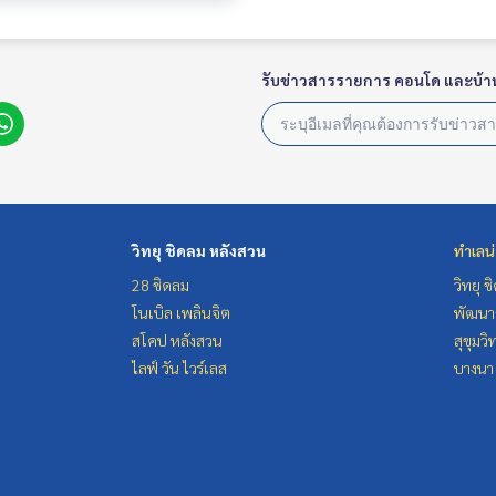
รับข่าวสารรายการ คอนโด และบ้า
วิทยุ ชิดลม หลังสวน
ทำเลน
28 ชิดลม
วิทยุ 
โนเบิล เพลินจิต
พัฒนาก
สโคป หลังสวน
สุขุมว
ไลฟ์ วัน ไวร์เลส
บางนา 