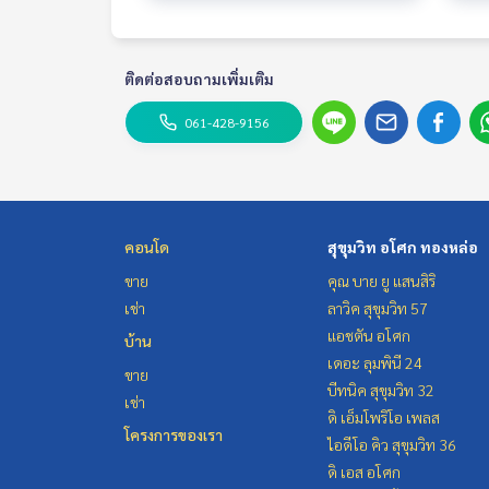
ติดต่อสอบถามเพิ่มเติม
061-428-9156
คอนโด
สุขุมวิท อโศก ทองหล่อ
ขาย
คุณ บาย ยู แสนสิริ
เช่า
ลาวิค สุขุมวิท 57
แอชตัน อโศก
บ้าน
เดอะ ลุมพินี 24
ขาย
บีทนิค สุขุมวิท 32
เช่า
ดิ เอ็มโพริโอ เพลส
โครงการของเรา
ไอดีโอ คิว สุขุมวิท 36
ดิ เอส อโศก