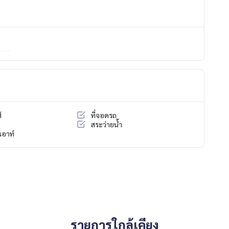
ondominium #rent # condo #condo Bangkok #Bangkok Con
entSellCondoBangkok #rentcondo #rentalproperty #rental
ndo #MCRE #realestateagent #BTS #shoppingmall #nearsc
houses #townhouse #townhome #Wararom Premium Watchar
charapol #Chatuchot #Chalongrat Expressway #Chatuchot
์
ที่จอดรถ
สระว่ายน้ำ
อาท์
รายการใกล้เคียง