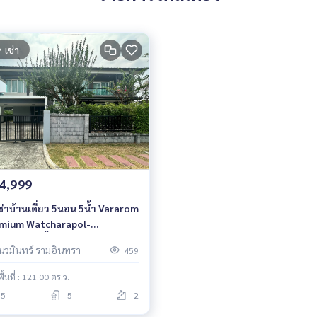
เช่า
4,999
เช่าบ้านเดี่ยว 5นอน 5น้ำ Vararom
mium Watcharapol-
tuchot 2ชั้น หลังมุม ใกล้
นวมินทร์ รามอินทรา
459
ด่วนฉลองรัช
พื้นที่ : 121.00 ตร.ว.
5
5
2