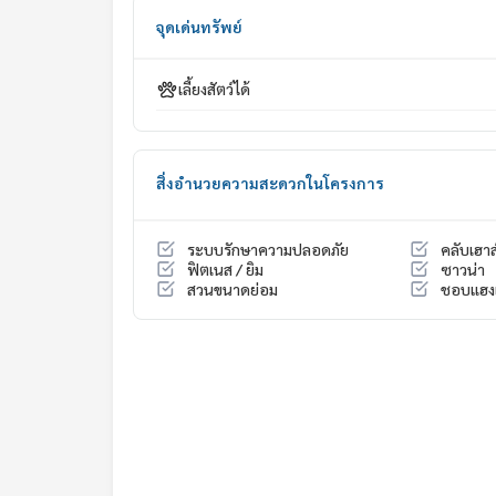
My Celebrity., Co., ltd . Real Estate Agency.
จุดเด่นทรัพย์
Service You Can Trust.
#luxury #LuxuryCondominium #Luxurycondo #c
เลี้ยงสัตว์ได้
do #Condo for rent #For rent #Condorental #R
#Luxurycondoforrent #Condo near the BTS #Co
hool #shoppingmall #singlehouse #detached
apol-Chatuchot #Watcharapol-Chatuchot ##Wat
สิ่งอำนวยความสะดวกในโครงการ
Expressway #forsale #petfriendly
ระบบรักษาความปลอดภัย
คลับเฮาส
ฟิตเนส / ยิม
ซาวน่า
สวนขนาดย่อม
ชอบแฮงเ