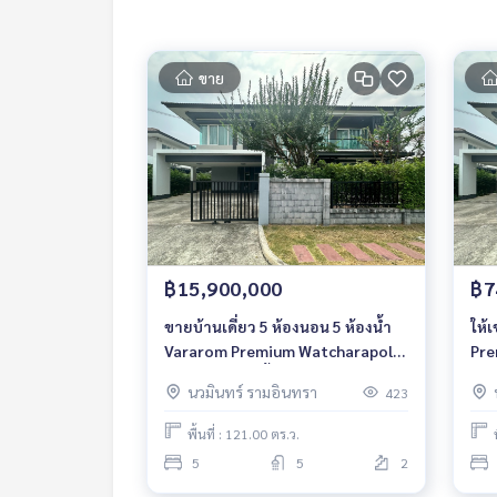
ขาย
฿15,900,000
฿7
ขายบ้านเดี่ยว 5 ห้องนอน 5 ห้องน้ำ
ให้
Vararom Premium Watcharapol-
Pre
Chatuchot 2 ชั้น หลังมุม ใกล้
Cha
นวมินทร์ รามอินทรา
423
ทางด่วนฉลองรัช บ้านเปล่า
ทาง
พื้นที่ : 121.00 ตร.ว.
5
5
2