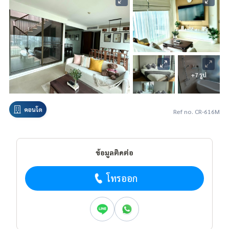
+7 รูป
คอนโด
Ref no. CR-616M
ข้อมูลติดต่อ
โทรออก