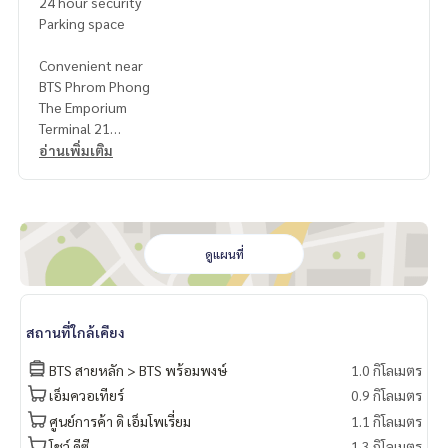
24 hour security
Parking space
Convenient near
BTS Phrom Phong
The Emporium
Terminal 21
Samitivej Hospital
อ่านเพิ่มเติม
Terms & Conditions
1 year contract
Rental 75,000 THB./Month
ดูแผนที่
2 months deposit
1 month rental in advance
สถานที่ใกล้เคียง
ให้เช่า คอนโด Siamese 39 ใกล้ BTS พร้อมพงษ์ เฟอร์ครบ พร้อมเ
ข้าอยู่
BTS สายหลัก > BTS พร้อมพงษ์
1.0 กิโลเมตร
3 ห้องนอน | 3 ห้องน้ำ
เอ็มควอเทียร์
0.9 กิโลเมตร
ขนาด 113 ตรม. ชั้น 7
ศูนย์การค้า ดิ เอ็มโพเรี่ยม
1.1 กิโลเมตร
项目名称：Siamese 39,
โชว์ ดีซี
1.3 กิโลเมตร