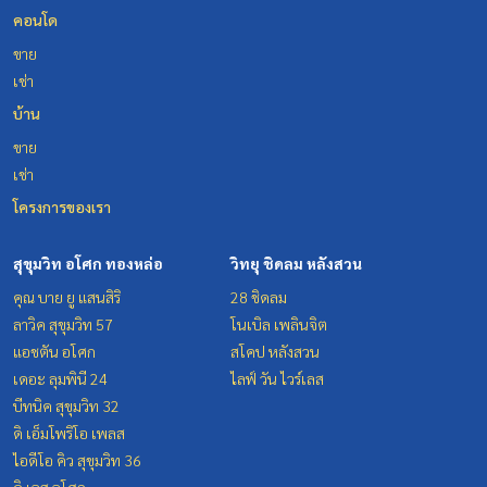
คอนโด
ขาย
เช่า
บ้าน
ขาย
เช่า
โครงการของเรา
สุขุมวิท อโศก ทองหล่อ
วิทยุ ชิดลม หลังสวน
คุณ บาย ยู แสนสิริ
28 ชิดลม
ลาวิค สุขุมวิท 57
โนเบิล เพลินจิต
แอชตัน อโศก
สโคป หลังสวน
เดอะ ลุมพินี 24
ไลฟ์ วัน ไวร์เลส
บีทนิค สุขุมวิท 32
ดิ เอ็มโพริโอ เพลส
ไอดีโอ คิว สุขุมวิท 36
ดิ เอส อโศก