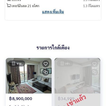
3 卧室，3 浴室 , 113 平方米
เทอร์มินอล 21 อโศก
1.3 กิโลเมตร
费用 : 75,000 銖/月
แสดงเพิ่มเติม
Contact
Khun Chanya: Tel.
061-428-9156
Whats app:
+66 61 428 9156
Line ID: @mcre
My Celebrity Co., Ltd. Real Estate Agency, Service You Can T
rust.
รายการใกล้เคียง
#luxury #LuxuryCondominium #Luxurycondo #condominiu
m #condo #condoBangkok #Condoforrent #rent #Forren
t #Condorental #RentSellCondoBangkok #rentcondo #re
ขาย
เช่า
ntalproperty #rental #Luxurycondoforrent #CondonearBT
S #Condo #MCRE #realestateagent #nearhospital #MRT
#BTS #penthouse #luxury #internationalschool #universi
ty #เช่าคอนโดหรู #คอนโดใกล้รถไฟฟ้า #คอนโดให้เช่า #คอนโด
#คอนโดกรุงเทพฯ #ให้เช่าคอนโด #ให้เช่า #MCRE #realestate
agent
฿8,900,000
฿34,999
#BTSPhromPhong #EmQuatier #Emporium #Siamese39