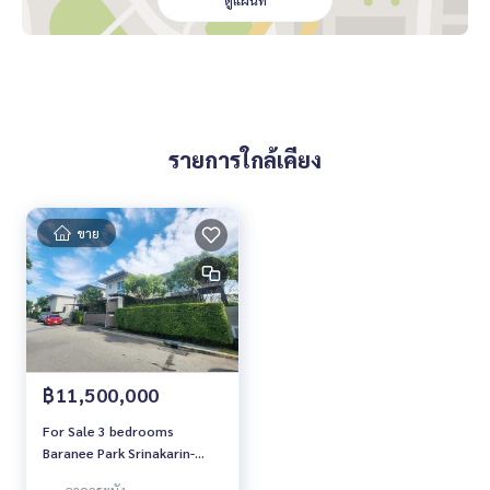
ดูแผนที่
rrent #Condo near the BTS #Condo #MCRE #realestateag
ent #BTS #shoppingmall #nearschool #shoppingmall #De
tached House #Baranee Park Srinakarin-Romklao #Srinakari
n #Romklao
รายการใกล้เคียง
ขาย
฿11,500,000
For Sale 3 bedrooms
Baranee Park Srinakarin-
Romklao Detached House