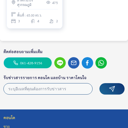
ลาดกระบัง
Pet friendly 🐶🐱Fully
475
สุวรรณภูมิ
furnished, Ready to move in
พื้นที่ : 65.00 ตร.ว.
3
4
2
ติดต่อสอบถามเพิ่มเติม
061-428-9156
รับข่าวสารรายการ คอนโด และบ้าน ราคาโดนใจ
คอนโด
ขาย