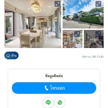
+7 รูป
บ้าน
Ref no. BR-124S
ข้อมูลติดต่อ
โทรออก