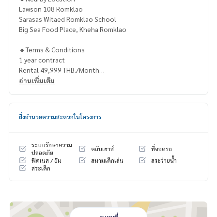
Lawson 108 Romklao
Sarasas Witaed Romklao School
Big Sea Food Place, Kheha Romklao
🔸Terms & Conditions
1 year contract
Rental 49,999 THB./Month
2 months deposit
อ่านเพิ่มเติม
1 month rental in advance
Contact
สิ่งอำนวยความสะดวกในโครงการ
Khun Chanya: Tel.
061-428-9156
Whats app:
+66 61 428 9156
Line ID: @mcre
ระบบรักษาความ
คลับเฮาส์
ที่จอดรถ
My Celebrity Co., Ltd. Real Estate Agency, Service You Can T
ปลอดภัย
ฟิตเนส / ยิม
สนามเด็กเล่น
สระว่ายน้ำ
rust.
สระเด็ก
#luxury #LuxuryCondominium #Luxurycondo #condominiu
m #rent # condo #condo Bangkok #Bangkok Condo #Con
do for rent #For rent #Condorental #RentSellCondoBang
kok #rentcondo #rentalproperty #rental #Luxurycondofo