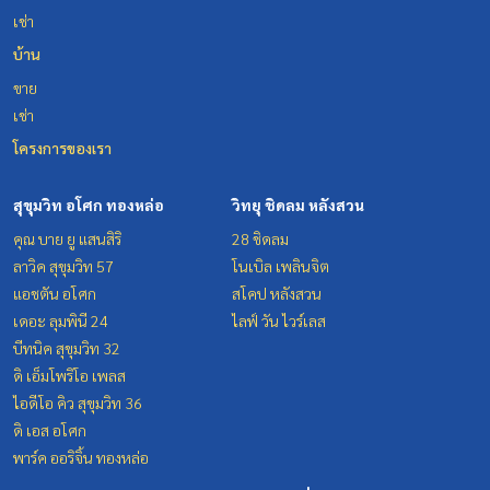
เช่า
บ้าน
ขาย
เช่า
โครงการของเรา
สุขุมวิท อโศก ทองหล่อ
วิทยุ ชิดลม หลังสวน
คุณ บาย ยู แสนสิริ
28 ชิดลม
ลาวิค สุขุมวิท 57
โนเบิล เพลินจิต
แอชตัน อโศก
สโคป หลังสวน
เดอะ ลุมพินี 24
ไลฟ์ วัน ไวร์เลส
บีทนิค สุขุมวิท 32
ดิ เอ็มโพริโอ เพลส
ไอดีโอ คิว สุขุมวิท 36
ดิ เอส อโศก
พาร์ค ออริจิ้น ทองหล่อ