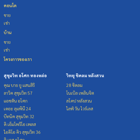
คอนโด
ขาย
เช่า
บ้าน
ขาย
เช่า
โครงการของเรา
สุขุมวิท อโศก ทองหล่อ
วิทยุ ชิดลม หลังสวน
คุณ บาย ยู แสนสิริ
28 ชิดลม
ลาวิค สุขุมวิท 57
โนเบิล เพลินจิต
แอชตัน อโศก
สโคป หลังสวน
เดอะ ลุมพินี 24
ไลฟ์ วัน ไวร์เลส
บีทนิค สุขุมวิท 32
ดิ เอ็มโพริโอ เพลส
ไอดีโอ คิว สุขุมวิท 36
ดิ เอส อโศก