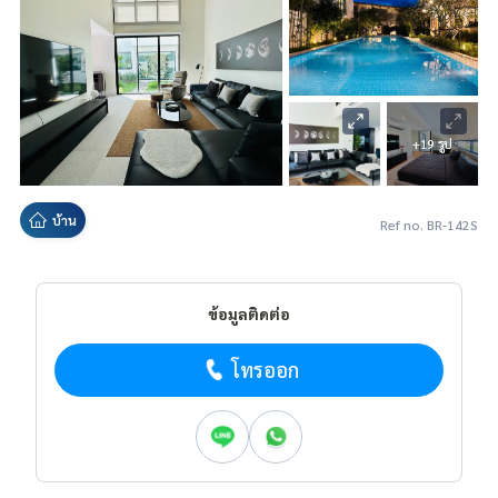
+19 รูป
บ้าน
Ref no. BR-142S
ข้อมูลติดต่อ
โทรออก