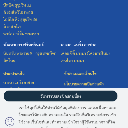
บีทนิค สุขุมวิท 32
ดิ เอ็มโพริโอ เพลส
ไอดีโอ คิว สุขุมวิท 36
ดิ เอส อโศก
พาร์ค ออริจิ้น ทองหล่อ
พัฒนาการ ศรีนครินทร์
บางนา แบริ่ง ลาซาล
นันทวัน พระราม 9 - กรุงเทพกรีฑา
เดอะ ซิตี้ บางนา (โครงการใหม่)
ตัดใหม่
เซนโทร บางนา
ทำเลน่าสนใจ
ข้อตกลงและเงื่อนไข
บางนา แบริ่ง ลาซาล
นโยบายความเป็นส่วนตัว
สุขุมวิท อโศก ทองหล่อ
เกี่ยวกับเรา
รับทราบและปิดแถบนี้ลง
วิทยุ ชิดลม หลังสวน
พัฒนาการ ศรีนครินทร์
วิธีการฝากขาย-เช่า
เราใช้คุกกี้เพื่อให้ท่านได้ข้อมูลที่ต้องการ แสดงเนื้อหาและ
ติดต่อ
โฆษณาให้ตรงกับความสนใจ รวมถึงเพื่อวิเคราะห์การเข้า
มี
2
คนกำลังดูประกาศนี้
ใช้งานเว็บไซต์และทำความเข้าใจว่าผู้ใช้งานมาจากที่ใด