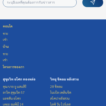
คอนโด
ขาย
เช่า
บ้าน
ขาย
เช่า
โครงการของเรา
สุขุมวิท อโศก ทองหล่อ
วิทยุ ชิดลม หลังสวน
คุณ บาย ยู แสนสิริ
28 ชิดลม
ลาวิค สุขุมวิท 57
โนเบิล เพลินจิต
แอชตัน อโศก
สโคป หลังสวน
เดอะ ลุมพินี 24
ไลฟ์ วัน ไวร์เลส