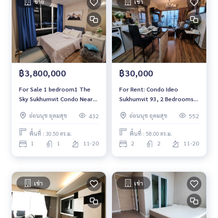
ขาย
เช่า
rrent #Condo near the BTS #Condo #MCRE #realestateag
ent #MRT #BTS #nearschools #schools #Donki Mall #Top
s Thonglor#Emporium #EmQuatier #Gateway Ekkamai # to
wnhouse #townhome #Ekkamai International School #Sa
mitivej Hospital #Bangkok Hospital #Thonglor #Ekkamai #
Sukhumvit #Pridi Villa #Luxury Detached House #pool villa
#BTS Phra Khanong ##Phra Khanong
฿3,800,000
฿30,000
For Sale 1 bedroom1 The
For Rent: Condo Ideo
Sky Sukhumvit Condo Near
Sukhumvit 93, 2 Bedrooms
BTS Udomsuk Fully
*Corner Unit /Fully
อ่อนนุช อุดมสุข
อ่อนนุช อุดมสุข
432
552
furnished Ready to move in
Furnished*
พื้นที่ : 30.50 ตร.ม.
พื้นที่ : 58.00 ตร.ม.
1
1
11-20
2
2
11-20
เช่า
เช่า