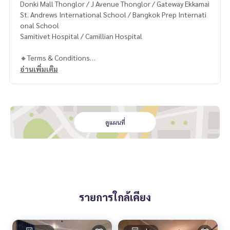
Donki Mall Thonglor / J Avenue Thonglor / Gateway Ekkamai
St. Andrews International School / Bangkok Prep Internati
onal School
Samitivet Hospital / Camillian Hospital
🔸Terms & Conditions
1 year contract
อ่านเพิ่มเติม
Rental 299,999 THB./Month
2 months deposit
3 month rental in advance
Contact
ดูแผนที่
Khun Chanya : Tel.
061-428-9156
Whats app :
+66 61 428 9156
Line ID: @mcre
My Celebrity Co., Ltd. Real Estate Agency, Service You Can T
rust.
รายการใกล้เคียง
#luxury #LuxuryCondominium #Luxurycondo #condominiu
m #rent # condo #condo Bangkok #Bangkok Condo #Con
do for rent #For rent #Condorental #RentSellCondoBang
kok #rentcondo #rentalproperty #rental #Luxurycondofo