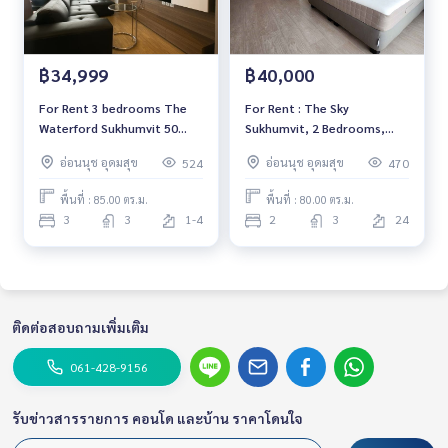
฿34,999
฿40,000
For Rent 3 bedrooms The
For Rent : The Sky
Waterford Sukhumvit 50
Sukhumvit, 2 Bedrooms,
Condo Near BTS Onnut Fully
Size: 80 Sqm., Near BTS
อ่อนนุช อุดมสุข
อ่อนนุช อุดมสุข
524
470
furnished Ready to move in
Udomsuk, High Floor, โFully
furnished, ready to move .
พื้นที่ : 85.00 ตร.ม.
พื้นที่ : 80.00 ตร.ม.
3
3
1-4
2
3
24
ติดต่อสอบถามเพิ่มเติม
061-428-9156
รับข่าวสารรายการ คอนโด และบ้าน ราคาโดนใจ