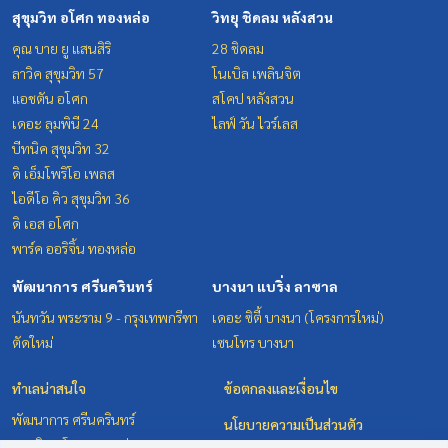
สุขุมวิท อโศก ทองหล่อ
วิทยุ ชิดลม หลังสวน
คุณ บาย ยู แสนสิริ
28 ชิดลม
ลาวิค สุขุมวิท 57
โนเบิล เพลินจิต
แอชตัน อโศก
สโคป หลังสวน
เดอะ ลุมพินี 24
ไลฟ์ วัน ไวร์เลส
บีทนิค สุขุมวิท 32
ดิ เอ็มโพริโอ เพลส
ไอดีโอ คิว สุขุมวิท 36
ดิ เอส อโศก
พาร์ค ออริจิ้น ทองหล่อ
พัฒนาการ ศรีนครินทร์
บางนา แบริ่ง ลาซาล
นันทวัน พระราม 9 - กรุงเทพกรีฑา
เดอะ ซิตี้ บางนา (โครงการใหม่)
ตัดใหม่
เซนโทร บางนา
ทำเลน่าสนใจ
ข้อตกลงและเงื่อนไข
พัฒนาการ ศรีนครินทร์
นโยบายความเป็นส่วนตัว
สุขุมวิท อโศก ทองหล่อ