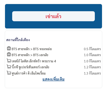
Contact
Khun Chanya: Tel.
061-428-9156
เช่าแล้ว
Whats app:
+66 61 428 9156
Line ID: @mcre
My Celebrity Co., Ltd. Real Estate Agency, Service You Can T
rust.
สถานที่ใกล้เคียง
#luxury #LuxuryCondominium #Luxurycondo #condominiu
m #rent # condo #condo Bangkok #Bangkok Condo #Con
BTS สายหลัก > BTS ทองหล่อ
0.5 กิโลเมตร
do for rent #For rent #Condorental #RentSellCondoBang
BTS สายหลัก > BTS เอกมัย
1.0 กิโลเมตร
kok #rentcondo #rentalproperty #rental #Luxurycondofo
เทสโก้ โลตัส เอ็กซ์ตร้า พระราม 4
1.0 กิโลเมตร
rrent #Condo near the BTS #Condo #MCRE #realestateag
บิ๊กซี ซูเปอร์เซ็นเตอร์ เอกมัย
1.2 กิโลเมตร
ent #MRT #BTS #nearschools #schools #Donki Mall #Top
s Thonglor#Emporium #EmQuatier #Gateway Ekkamai #Ekk
ศูนย์การค้า ดิ เอ็มโพเรี่ยม
1.3 กิโลเมตร
amai International School #Samitivej Hospital #Bangkok H
แสดงเพิ่มเติม
ospital #Thonglor #Ideo Q Sukhumvit 36 #Sukhumvit #su
khumvit36 #thonglor