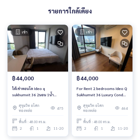
รายการใกล้เคียง
เช่า
เช่า
฿44,000
฿44,000
ให้เช่าคอนโด Ideo​ q​
For Rent 2 bedrooms Ideo Q
sukhumvit​ 36 2นอน 1น้ำ
Sukhumvit 36 Luxury Condo
พร้อมเฟอร์พร้อมอยู่
Near BTS Thonglor Ready
สุขุมวิท อโศก
สุขุมวิท อโศก
to move in
475
464
ทองหล่อ
ทองหล่อ
พื้นที่ : 48.00 ตร.ม.
พื้นที่ : 48.00 ตร.ม.
2
1
11-20
2
1
11-20