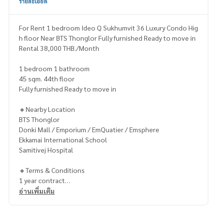
รายละเอียด
For Rent 1 bedroom Ideo Q Sukhumvit 36 Luxury Condo Hig
h floor Near BTS Thonglor Fully furnished Ready to move in
Rental 38,000 THB./Month
1 bedroom 1 bathroom
45 sqm. 44th floor
Fully furnished Ready to move in
🔸Nearby Location
BTS Thonglor
Donki Mall / Emporium / EmQuatier / Emsphere
Ekkamai International School
Samitivej Hospital
🔸Terms & Conditions
1 year contract
Rental 38,000 THB./Month
อ่านเพิ่มเติม
2 months deposit
1 month rental in advance