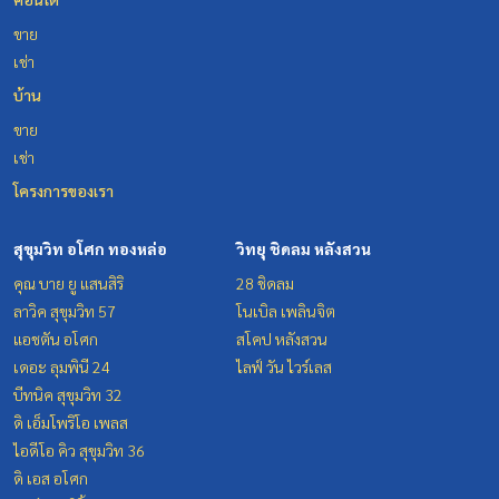
ขาย
เช่า
บ้าน
ขาย
เช่า
โครงการของเรา
สุขุมวิท อโศก ทองหล่อ
วิทยุ ชิดลม หลังสวน
คุณ บาย ยู แสนสิริ
28 ชิดลม
ลาวิค สุขุมวิท 57
โนเบิล เพลินจิต
แอชตัน อโศก
สโคป หลังสวน
เดอะ ลุมพินี 24
ไลฟ์ วัน ไวร์เลส
บีทนิค สุขุมวิท 32
ดิ เอ็มโพริโอ เพลส
ไอดีโอ คิว สุขุมวิท 36
ดิ เอส อโศก