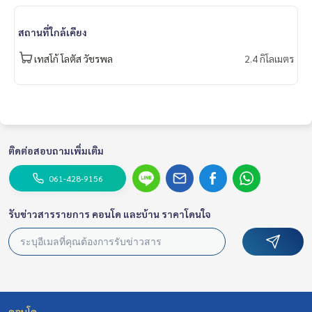
#luxury #LuxuryCondominium #Luxurycondo #condominiu
m #rent # condo #condo Bangkok #Bangkok Condo #Con
สถานที่ใกล้เคียง
do for rent #For rent #Condorental #RentSellCondoBang
kok #rentcondo #rentalproperty #rental #Luxurycondofo
เทสโก้ โลตัส วัชรพล
2.4 กิโลเมตร
rrent #Condo near the BTS #Condo #MCRE #realestateag
ent #BTS #shoppingmall #nearschool #shoppingmall #sin
glehouse #detachedhouses #townhouse #townhome #N
arasiri Phahol-Watcharapol #BTS Skytrain Sai Yut #MRT Wat
charaphon #Central Eastville #Central Ladprao
ติดต่อสอบถามเพิ่มเติม
061-428-9156
รับข่าวสารรายการ คอนโด และบ้าน ราคาโดนใจ
คอนโด