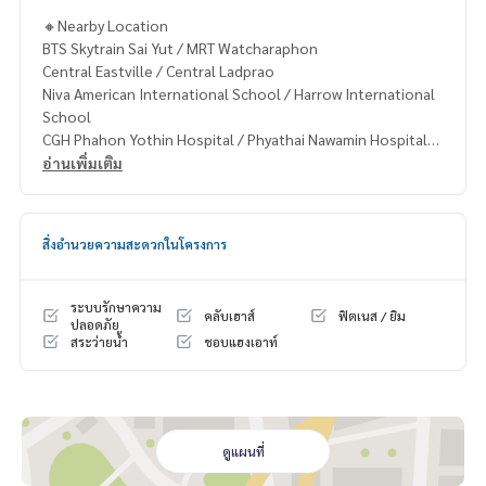
🔸Nearby Location
BTS Skytrain Sai Yut / MRT Watcharaphon
Central Eastville / Central Ladprao
Niva American International School / Harrow International
School
CGH Phahon Yothin Hospital / Phyathai Nawamin Hospital
อ่านเพิ่มเติม
🔸Terms & Conditions
1 year contract
Rental 200,000 THB./Month
สิ่งอำนวยความสะดวกในโครงการ
2 months deposit
1 month rental in advance
ระบบรักษาความ
คลับเฮาส์
ฟิตเนส / ยิม
Contact
ปลอดภัย
สระว่ายน้ำ
ชอบแฮงเอาท์
Khun Chanya: Tel.
061-428-9156
Whats app:
+66 61 428 9156
Website :
https://www.mcrethailand.com/
Line ID: @mcre
My Celebrity Co., Ltd. Real Estate Agency, Service You Can T
ดูแผนที่
rust.