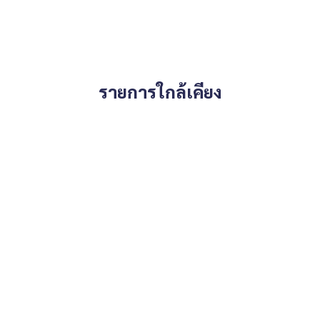
 You Can Trust.
รายการใกล้เคียง
ondominium #rent # condo #condo Bangkok #Bangkok Con
entSellCondoBangkok #rentcondo #rentalproperty #rental
ndo #MCRE #realestateagent #MRT #BTS #hospital #nearsc
 #BTS Skytrain Lat Phrao Intersection #MRT Phahon Yothin