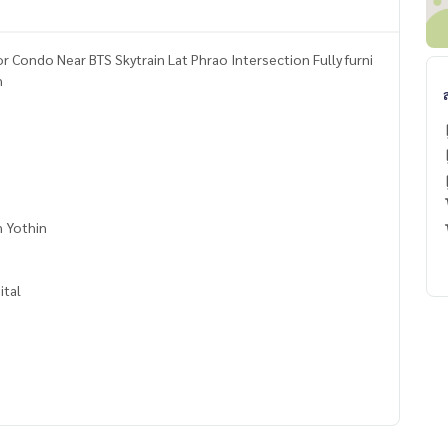
r Condo Near BTS Skytrain Lat Phrao Intersection Fully furni
h
n Yothin
ital