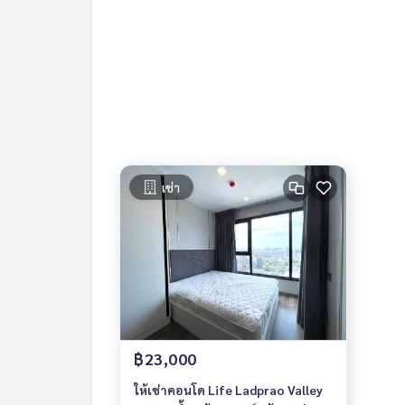
Contact
Khun Chanya: Tel.
061-428-9156
Whats app:
+66 61 428 9156
Website :
https://www.mcrethailand.com/
Line ID: @mcre
My Celebrity Co., Ltd. Real Estate Agency, Service
#luxury #LuxuryCondominium #Luxurycondo #c
do #Condo for rent #For rent #Condorental #R
#Luxurycondoforrent #Condo near the BTS #Co
เช่า
hools #schools #International School #Hospital
#Life Ladprao Valley #ห้าแยกลาดพร้าว
฿23,000
ให้เช่าคอนโด Life Ladprao Valley