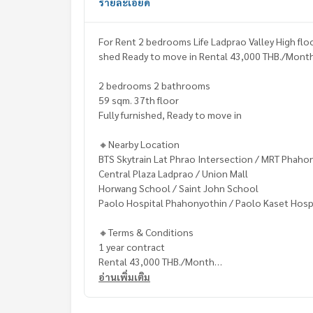
รายละเอียด
For Rent 2 bedrooms Life Ladprao Valley High floo
shed Ready to move in Rental 43,000 THB./Mont
2 bedrooms 2 bathrooms
59 sqm. 37th floor
Fully furnished, Ready to move in
🔸Nearby Location
BTS Skytrain Lat Phrao Intersection / MRT Phaho
Central Plaza Ladprao / Union Mall
Horwang School / Saint John School
Paolo Hospital Phahonyothin / Paolo Kaset Hosp
🔸Terms & Conditions
1 year contract
Rental 43,000 THB./Month
2 months deposit
อ่านเพิ่มเติม
1 month rental in advance