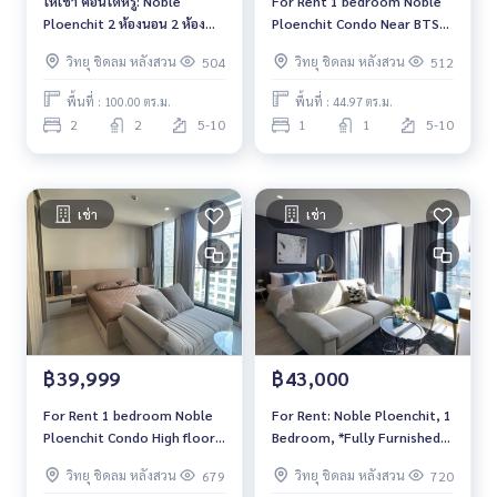
ให้เช่า คอนโดหรู: Noble
For Rent 1 bedroom Noble
Ploenchit 2 ห้องนอน 2 ห้องน้ำ
Ploenchit Condo Near BTS
พร้อมลิฟต์ส่วนตัว เฟอร์นิเจอร์
Ploenchit Fully furnished
วิทยุ ชิดลม หลังสวน
วิทยุ ชิดลม หลังสวน
504
512
ครบ พร้อมย้ายเข้า ใกล้ BTS
Ready to move in
เพลินจิต
พื้นที่ : 100.00 ตร.ม.
พื้นที่ : 44.97 ตร.ม.
2
2
5-10
1
1
5-10
เช่า
เช่า
฿39,999
฿43,000
For Rent 1 bedroom Noble
For Rent: Noble Ploenchit, 1
Ploenchit Condo High floor
Bedroom, *Fully Furnished*
Near BTS Ploenchit Fully
High Floor /Ready to move
วิทยุ ชิดลม หลังสวน
วิทยุ ชิดลม หลังสวน
679
720
furnished Ready to move in
in