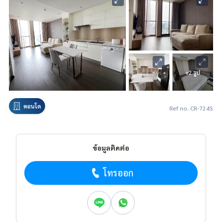
+2 รูป
คอนโด
Ref no. CR-724S
ข้อมูลติดต่อ
โทรออก