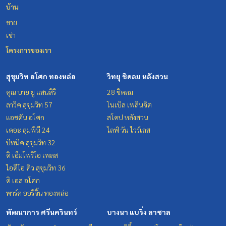
บ้าน
ขาย
เช่า
โครงการของเรา
สุขุมวิท อโศก ทองหล่อ
วิทยุ ชิดลม หลังสวน
คุณ บาย ยู แสนสิริ
28 ชิดลม
ลาวิค สุขุมวิท 57
โนเบิล เพลินจิต
แอชตัน อโศก
สโคป หลังสวน
เดอะ ลุมพินี 24
ไลฟ์ วัน ไวร์เลส
บีทนิค สุขุมวิท 32
ดิ เอ็มโพริโอ เพลส
ไอดีโอ คิว สุขุมวิท 36
ดิ เอส อโศก
พาร์ค ออริจิ้น ทองหล่อ
พัฒนาการ ศรีนครินทร์
บางนา แบริ่ง ลาซาล