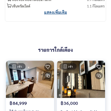
do for rent #For rent #Condorental #RentSellCondoBang
เซ็นทรัลเวิลด์
1.1 กิโลเมตร
kok #rentcondo #rentalproperty #rental #Luxurycondofo
แสดงเพิ่มเติม
rrent #Condo near the BTS #Condo #MCRE #realestateag
ent #BTS #shoppingmall #nearschool #shoppingmall #no
bleploenchit #Elevator private #ploenchit
รายการใกล้เคียง
เช่า
เช่า
฿84,999
฿36,000