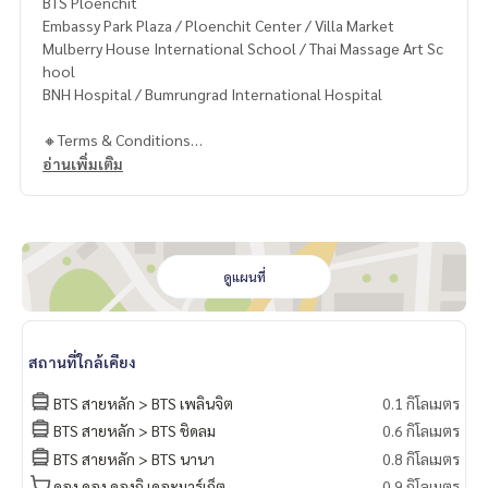
BTS Ploenchit
Embassy Park Plaza / Ploenchit Center / Villa Market
Mulberry House International School / Thai Massage Art Sc
hool
BNH Hospital / Bumrungrad International Hospital
🔸Terms & Conditions
1 year contract
อ่านเพิ่มเติม
Rental 69,000 THB./Month
2 months deposit
1 month rental in advance
Contact
ดูแผนที่
Khun Nok: Tel.
061-428-9156
Whats app:
+66 61 428 9156
Website :
https://www.mcrethailand.com/
สถานที่ใกล้เคียง
Line ID: @mcre
My Celebrity Co., Ltd. Real Estate Agency, Service You Can T
BTS สายหลัก > BTS เพลินจิต
0.1 กิโลเมตร
rust.
BTS สายหลัก > BTS ชิดลม
0.6 กิโลเมตร
BTS สายหลัก > BTS นานา
0.8 กิโลเมตร
#luxury #LuxuryCondominium #Luxurycondo #condominiu
m #rent # condo #condo Bangkok #Bangkok Condo #Con
ดอง ดอง ดองกิ เดอะมาร์เก็ต
0.9 กิโลเมตร