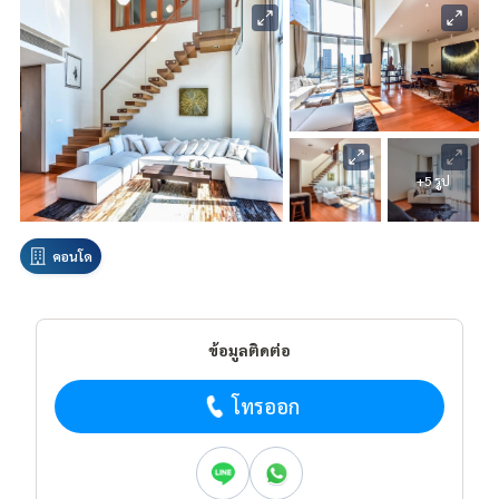
+5 รูป
คอนโด
ข้อมูลติดต่อ
โทรออก