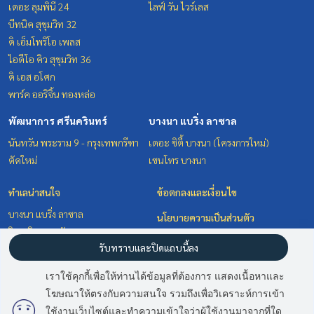
เดอะ ลุมพินี 24
ไลฟ์ วัน ไวร์เลส
บีทนิค สุขุมวิท 32
ดิ เอ็มโพริโอ เพลส
ไอดีโอ คิว สุขุมวิท 36
ดิ เอส อโศก
พาร์ค ออริจิ้น ทองหล่อ
พัฒนาการ ศรีนครินทร์
บางนา แบริ่ง ลาซาล
นันทวัน พระราม 9 - กรุงเทพกรีฑา
เดอะ ซิตี้ บางนา (โครงการใหม่)
ตัดใหม่
เซนโทร บางนา
ทำเลน่าสนใจ
ข้อตกลงและเงื่อนไข
บางนา แบริ่ง ลาซาล
นโยบายความเป็นส่วนตัว
วิทยุ ชิดลม หลังสวน
เกี่ยวกับเรา
รับทราบและปิดแถบนี้ลง
พัฒนาการ ศรีนครินทร์
สุขุมวิท อโศก ทองหล่อ
วิธีการฝากขาย-เช่า
เราใช้คุกกี้เพื่อให้ท่านได้ข้อมูลที่ต้องการ แสดงเนื้อหาและ
ติดต่อ
โฆษณาให้ตรงกับความสนใจ รวมถึงเพื่อวิเคราะห์การเข้า
มี
2
คนกำลังดูประกาศนี้
ใช้งานเว็บไซต์และทำความเข้าใจว่าผู้ใช้งานมาจากที่ใด