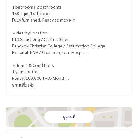
1 bedrooms 2 bathrooms
150 sqm. 16th floor
Fully furnished, Ready to move in
🔸Nearby Location
BTS Saladaeng / Central Silom
Bangkok Christian College / Assumption College
Hospital. BNH / Chulalongkorn Hospital
🔸Terms & Conditions
1 year contract
Rental 100,000 THB./Month
2 months deposit
อ่านเพิ่มเติม
1 month rental in advance
Contact
Khun Nok: Tel.
061-428-9156
Whats app:
+66 61 428 9156
ดูแผนที่
Website :
https://www.mcrethailand.com/
Line ID: @mcre
My Celebrity Co., Ltd. Real Estate Agency, Service You Can T