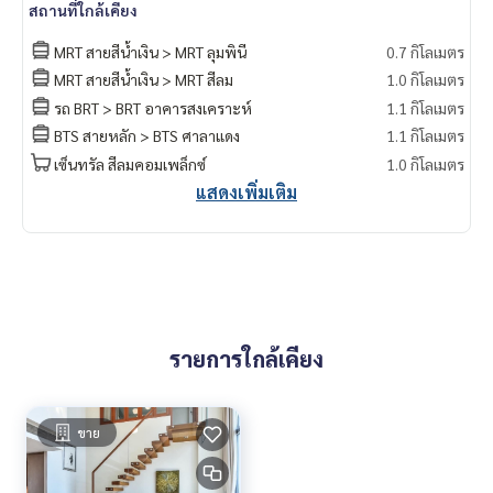
สถานที่ใกล้เคียง
rust.
MRT สายสีน้ำเงิน > MRT ลุมพินี
0.7 กิโลเมตร
#luxury #LuxuryCondominium #Luxurycondo #condominiu
MRT สายสีน้ำเงิน > MRT สีลม
1.0 กิโลเมตร
m #rent # condo #condo Bangkok #Bangkok Condo #Con
รถ BRT > BRT อาคารสงเคราะห์
1.1 กิโลเมตร
do for rent #For rent #Condorental #RentSellCondoBang
kok #rentcondo #rentalproperty #rental #Luxurycondofo
BTS สายหลัก > BTS ศาลาแดง
1.1 กิโลเมตร
rrent #Condo near the BTS #Condo #MCRE #realestateag
เซ็นทรัล สีลมคอมเพล็กซ์
1.0 กิโลเมตร
ent #BTS #shoppingmall #nearschool #shoppingmall #BT
แสดงเพิ่มเติม
S Saladaeng #Central Silom #Bangkok Christian College #
Assumption College #BHN Hospital #Chulalongkorn Hospi
tal #Saladaeng #The Sukhothai Residences #duplex
รายการใกล้เคียง
ขาย