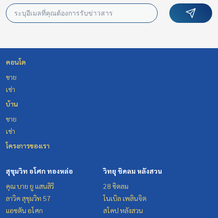
คอนโด
ขาย
เช่า
บ้าน
ขาย
เช่า
โครงการของเรา
สุขุมวิท อโศก ทองหล่อ
วิทยุ ชิดลม หลังสวน
คุณ บาย ยู แสนสิริ
28 ชิดลม
ลาวิค สุขุมวิท 57
โนเบิล เพลินจิต
แอชตัน อโศก
สโคป หลังสวน