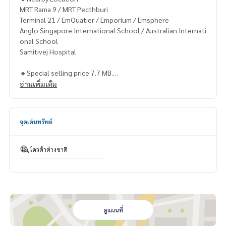
MRT Rama 9 / MRT Pecthburi
Terminal 21 / EmQuatier / Emporium / Emsphere
Anglo Singapore International School / Australian Internati
onal School
Samitivej Hospital
🔸Special selling price 7.7 MB.
อ่านเพิ่มเติม
Contact
Khun Chanya: Tel.
061-428-9156
Whats app:
+66 61 428 9156
จุดเด่นทรัพย์
Website :
https://www.mcrethailand.com/
Line ID: @mcre
My Celebrity Co., Ltd. Real Estate Agency, Service You Can T
โควต้าต่างชาติ
rust.
#luxury #LuxuryCondominium #Luxurycondo #condominiu
m #rent # condo #condo Bangkok #Bangkok Condo #Con
do for rent #For rent #Condorental #RentSellCondoBang
kok #rentcondo #rentalproperty #rental #Luxurycondofo
ดูแผนที่
rrent #CondonearBTS #Condo #MCRE #realestateagent #