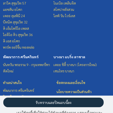
ลาวิค สุขุมวิท 57
โนเบิล เพลินจิต
แอชตัน อโศก
สโคป หลังสวน
เดอะ ลุมพินี 24
ไลฟ์ วัน ไวร์เลส
บีทนิค สุขุมวิท 32
ดิ เอ็มโพริโอ เพลส
ไอดีโอ คิว สุขุมวิท 36
ดิ เอส อโศก
พาร์ค ออริจิ้น ทองหล่อ
พัฒนาการ ศรีนครินทร์
บางนา แบริ่ง ลาซาล
นันทวัน พระราม 9 - กรุงเทพกรีฑา
เดอะ ซิตี้ บางนา (โครงการใหม่)
ตัดใหม่
เซนโทร บางนา
ทำเลน่าสนใจ
ข้อตกลงและเงื่อนไข
พัฒนาการ ศรีนครินทร์
นโยบายความเป็นส่วนตัว
วิทยุ ชิดลม หลังสวน
เกี่ยวกับเรา
รับทราบและปิดแถบนี้ลง
สุขุมวิท อโศก ทองหล่อ
บางนา แบริ่ง ลาซาล
วิธีการฝากขาย-เช่า
เราใช้คุกกี้เพื่อให้ท่านได้ข้อมูลที่ต้องการ แสดงเนื้อหาและ