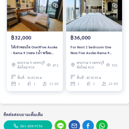
฿32,000
฿36,000
ให้เช่าคอนโด One9Five Asoke
For Rent 1 bedroom One
- Rama 9 1นอน 1น้ำ พร้อม
Nine Five Asoke-Rama 9
เฟอร์ พร้อมให้เข้าอยู่ 2 ก.พ. 67
Luxury Condo High floor
พระราม 9 เพชรบุรี
พระราม 9 เพชรบุรี
Near MRT Rama 9 Fully
472
501
ตัดใหม่ RCA
ตัดใหม่ RCA
furnished Ready to move in
พื้นที่ : 36.00 ตร.ม.
พื้นที่ : 40.50 ตร.ม.
1
1
11-20
1
1
21-50
ติดต่อสอบถามเพิ่มเติม
061-428-9156