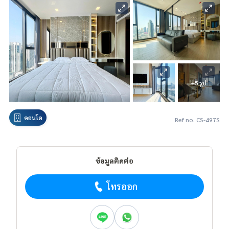
+5 รูป
คอนโด
Ref no. CS-497S
ข้อมูลติดต่อ
โทรออก