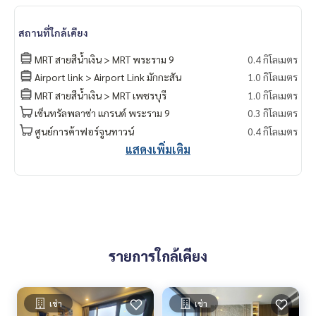
nearhospital #hospital #MRT #BTS #penthouse #luxury #i
nternational school #university #BTS Asoke #MRTphetcha
สถานที่ใกล้เคียง
buri #Sukhumvit #Terminal 21 #EmQuatier #Emporium #As
oke #One Nine Five Asoke-Rama 9
MRT สายสีน้ำเงิน > MRT พระราม 9
0.4 กิโลเมตร
Airport link > Airport Link มักกะสัน
1.0 กิโลเมตร
MRT สายสีน้ำเงิน > MRT เพชรบุรี
1.0 กิโลเมตร
เซ็นทรัลพลาซ่า แกรนด์ พระราม 9
0.3 กิโลเมตร
ศูนย์การค้าฟอร์จูนทาวน์
0.4 กิโลเมตร
แสดงเพิ่มเติม
รายการใกล้เคียง
เช่า
เช่า