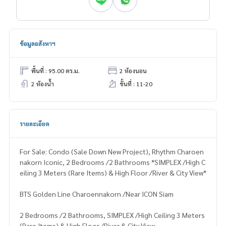
ข้อมูลอสังหาฯ
พื้นที่ : 95.00 ตร.ม.
2 ห้องนอน
2 ห้องน้ำ
ชั้นที่ : 11-20
รายละเอียด
For Sale: Condo (Sale Down New Project), Rhythm Charoen
nakorn Iconic, 2 Bedrooms /2 Bathrooms *SIMPLEX /High C
eiling 3 Meters (Rare Items) & High Floor /River & City View*
BTS Golden Line Charoennakorn /Near ICON Siam
2 Bedrooms /2 Bathrooms, SIMPLEX /High Ceiling 3 Meters
(Rare Items) & High Floor /River & City View