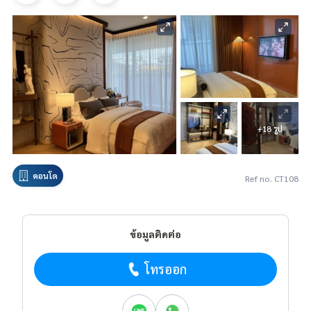
+18 รูป
คอนโด
Ref no. CT108
ข้อมูลติดต่อ
โทรออก