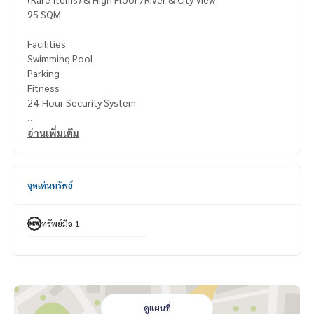
95 SQM
Facilities:
Swimming Pool
Parking
Fitness
24-Hour Security System
Selling Price: 17,679,900 Baht
อ่านเพิ่มเติม
All Fees @50% Sharing
Contact: Khun Nok: Mobile
061-428-9156
จุดเด่นทรัพย์
What’s app:
+66 61 428 9156
Line ID: @mcre
My Celebrity Co., Ltd. Real Estate Agency, Service You Can T
ทรัพย์มือ 1
rust
ดูแผนที่