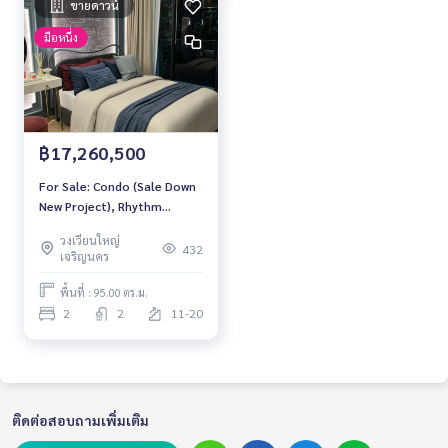
ขายดาวน์
มือหนึ่ง
฿17,260,500
For Sale: Condo (Sale Down
New Project), Rhythm
Charoennakorn Iconic, 2
วงเวียนใหญ่
Bedrooms /2 Bathrooms
432
เจริญนคร
*SIMPLEX /High Ceiling 3
Meters (Rare Items) & High
พื้นที่ : 95.00 ตร.ม.
Floor /River & City View*
2
2
11-20
ติดต่อสอบถามเพิ่มเติม