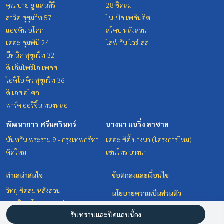
คุณ บาย ยู แสนสิริ
28 ชิดลม
ลาวิค สุขุมวิท 57
โนเบิล เพลินจิต
แอชตัน อโศก
สโคป หลังสวน
เดอะ ลุมพินี 24
ไลฟ์ วัน ไวร์เลส
บีทนิค สุขุมวิท 32
ดิ เอ็มโพริโอ เพลส
ไอดีโอ คิว สุขุมวิท 36
ดิ เอส อโศก
พาร์ค ออริจิ้น ทองหล่อ
พัฒนาการ ศรีนครินทร์
บางนา แบริ่ง ลาซาล
นันทวัน พระราม 9 - กรุงเทพกรีฑา
เดอะ ซิตี้ บางนา (โครงการใหม่)
ตัดใหม่
เซนโทร บางนา
ทำเลน่าสนใจ
ข้อตกลงและเงื่อนไข
วิทยุ ชิดลม หลังสวน
นโยบายความเป็นส่วนตัว
สุขุมวิท อโศก ทองหล่อ
เกี่ยวกับเรา
รับทราบและปิดแถบนี้ลง
พัฒนาการ ศรีนครินทร์