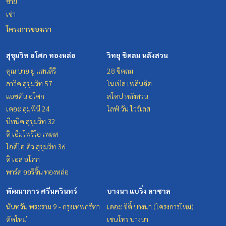
ขาย
เช่า
โครงการของเรา
สุขุมวิท อโศก ทองหล่อ
วิทยุ ชิดลม หลังสวน
คุณ บาย ยู แสนสิริ
28 ชิดลม
ลาวิค สุขุมวิท 57
โนเบิล เพลินจิต
แอชตัน อโศก
สโคป หลังสวน
เดอะ ลุมพินี 24
ไลฟ์ วัน ไวร์เลส
บีทนิค สุขุมวิท 32
ดิ เอ็มโพริโอ เพลส
ไอดีโอ คิว สุขุมวิท 36
ดิ เอส อโศก
พาร์ค ออริจิ้น ทองหล่อ
พัฒนาการ ศรีนครินทร์
บางนา แบริ่ง ลาซาล
นันทวัน พระราม 9 - กรุงเทพกรีฑา
เดอะ ซิตี้ บางนา (โครงการใหม่)
ตัดใหม่
เซนโทร บางนา