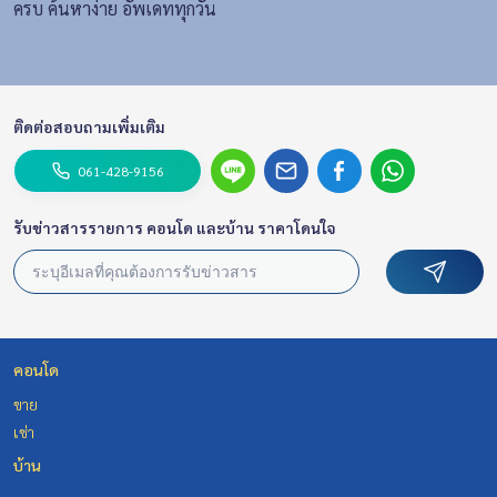
ครบ ค้นหาง่าย อัพเดททุกวัน
ติดต่อสอบถามเพิ่มเติม
061-428-9156
รับข่าวสารรายการ คอนโด และบ้าน ราคาโดนใจ
คอนโด
ขาย
เช่า
บ้าน