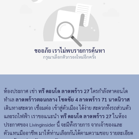
ขออภัย เราไม่พบรายการค้นหา
กรุณาเลือกตัวกรองใหม่อีกครั้ง
ห้องประกาศ เช่า
ทรี คอนโด ลาดพร้าว 27
ใครกำลังหาคอนโด
ทำเล
ลาดพร้าวตอนกลาง โชคชัย 4 ลาดพร้าว 71 นาคนิวาส
เดินทางสะดวก เชื่อมต่อ เข้าสู่ตัวเมือง ได้ง่าย สะดวกทั้งรถส่วนตัว
และรถไฟฟ้า เราขอแนะนำ
ทรี คอนโด ลาดพร้าว 27
ในห้อง
ประกาศของ Livinginsider นี้ จะมีทั้งรายการ จากเจ้าของและ
ตัวแทนมืออาชีพ มาให้ท่านเลือกกันได้ตามความชอบ รายละเอียด