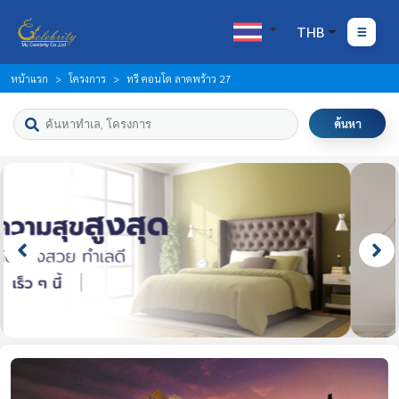
THB
หน้าแรก
โครงการ
ทรี คอนโด ลาดพร้าว 27
ค้นหา