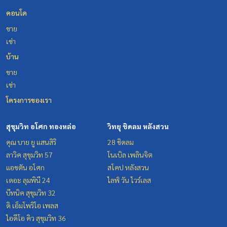
คอนโด
ขาย
เช่า
บ้าน
ขาย
เช่า
โครงการของเรา
สุขุมวิท อโศก ทองหล่อ
วิทยุ ชิดลม หลังสวน
คุณ บาย ยู แสนสิริ
28 ชิดลม
ลาวิค สุขุมวิท 57
โนเบิล เพลินจิต
แอชตัน อโศก
สโคป หลังสวน
เดอะ ลุมพินี 24
ไลฟ์ วัน ไวร์เลส
บีทนิค สุขุมวิท 32
ดิ เอ็มโพริโอ เพลส
ไอดีโอ คิว สุขุมวิท 36