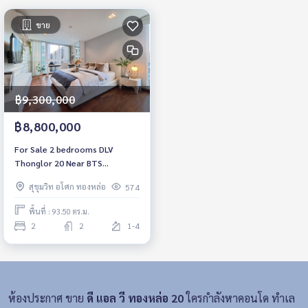
ขาย
฿9,300,000
฿8,800,000
For Sale 2 bedrooms DLV
Thonglor 20 Near BTS
Thonglor Fully furnished Ready
สุขุมวิท อโศก ทองหล่อ
574
to move in
พื้นที่ : 93.50 ตร.ม.
2
2
1-4
ห้องประกาศ ขาย
ดี แอล วี ทองหล่อ 20
ใครกำลังหาคอนโด ทำเล