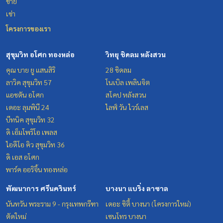
ขาย
เช่า
โครงการของเรา
สุขุมวิท อโศก ทองหล่อ
วิทยุ ชิดลม หลังสวน
คุณ บาย ยู แสนสิริ
28 ชิดลม
ลาวิค สุขุมวิท 57
โนเบิล เพลินจิต
แอชตัน อโศก
สโคป หลังสวน
เดอะ ลุมพินี 24
ไลฟ์ วัน ไวร์เลส
บีทนิค สุขุมวิท 32
ดิ เอ็มโพริโอ เพลส
ไอดีโอ คิว สุขุมวิท 36
ดิ เอส อโศก
พาร์ค ออริจิ้น ทองหล่อ
พัฒนาการ ศรีนครินทร์
บางนา แบริ่ง ลาซาล
นันทวัน พระราม 9 - กรุงเทพกรีฑา
เดอะ ซิตี้ บางนา (โครงการใหม่)
ตัดใหม่
เซนโทร บางนา