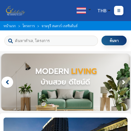
THB
หน้าแรก
โครงการ
จามจุรี สแควร์ เรสซิเด้นส์
ค้นหา