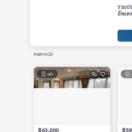
รวมประ
อัพเดท
รายการ (2)
เช่า
฿63,000
฿59