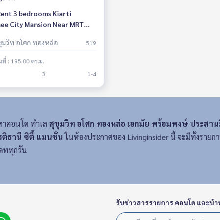
Rent 3 bedrooms Kiarti
ee City Mansion Near MRT
chaburi Fully furnished Ready
ุขุมวิท อโศก ทองหล่อ
519
ove in
้นที่ : 195.00 ตร.ม.
3
1-4
งหาคอนโด ทำเล
สุขุมวิท อโศก ทองหล่อ เอกมัย พร้อมพงษ์ ประสาน
รติธานี ซิตี้ แมนชั่น
ในห้องประกาศของ Livinginsider นี้ จะมีทั้งราย
ดททุกวัน
รับข่าวสารรายการ คอนโด และบ้า