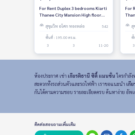
For Rent Duplex 3 bedrooms Kiarti
For 
Thanee City Mansion High floor
Than
Pet friendly 🐶🐱Near BTS Phrom
Phet
สุขุมวิท อโศก ทองหล่อ
ส
542
Phong Fully furnished Ready to
to m
move in
พื้นที่ : 195.00 ตร.ม.
พื
3
3
11-20
3
ห้องประกาศ เช่า
เกียรติธานี ซิตี้ แมนชั่น
ใครกำลั
สะดวกทั้งรถส่วนตัวและรถไฟฟ้า เราขอแนะนำ
เกีย
กันได้ตามความชอบ รายละเอียดครบ ค้นหาง่าย อัพเ
ติดต่อสอบถามเพิ่มเติม