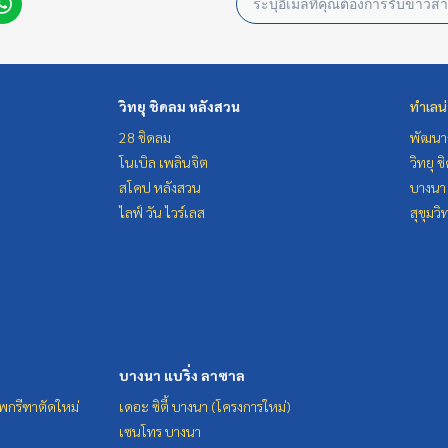
วิทยุ ชิดลม หลังสวน
ทำเลน
28 ชิดลม
พัฒนาก
โนเบิล เพลินจิต
วิทยุ 
สโคป หลังสวน
บางนา 
ไลฟ์ วัน ไวร์เลส
สุขุมว
บางนา แบริ่ง ลาซาล
ทพกรีฑาตัดใหม่
เดอะ ซิตี้ บางนา (โครงการใหม่)
เซนโทร บางนา