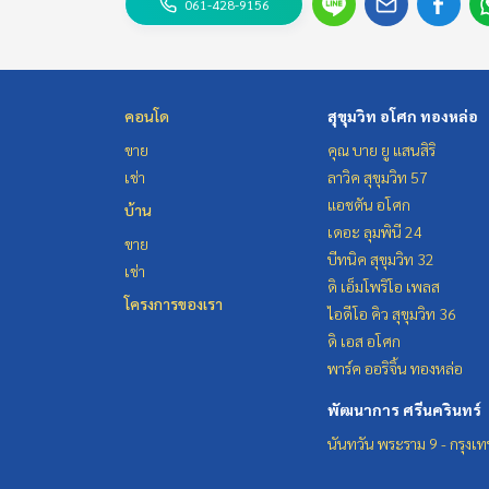
061-428-9156
คอนโด
สุขุมวิท อโศก ทองหล่อ
ขาย
คุณ บาย ยู แสนสิริ
เช่า
ลาวิค สุขุมวิท 57
แอชตัน อโศก
บ้าน
เดอะ ลุมพินี 24
ขาย
บีทนิค สุขุมวิท 32
เช่า
ดิ เอ็มโพริโอ เพลส
โครงการของเรา
ไอดีโอ คิว สุขุมวิท 36
ดิ เอส อโศก
พาร์ค ออริจิ้น ทองหล่อ
พัฒนาการ ศรีนครินทร์
นันทวัน พระราม 9 - กรุงเ